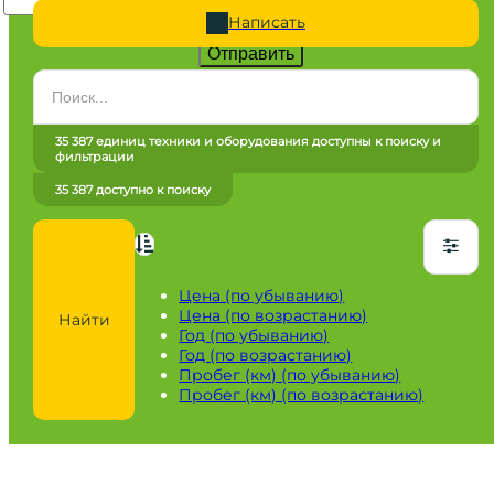
Написать
Отправить
Категория
Все категории
35 387 единиц техники и оборудования доступны к поиску и
фильтрации
Марка
35 387 доступно к поиску
Все марки
Модель
Сначала выберите марку
Цена (по убыванию)
Цена (по возрастанию)
Найти
Город / регион
Год (по убыванию)
Год (по возрастанию)
Все города
Пробег (км) (по убыванию)
Пробег (км) (по возрастанию)
Год
от
до
Пробег / Наработка