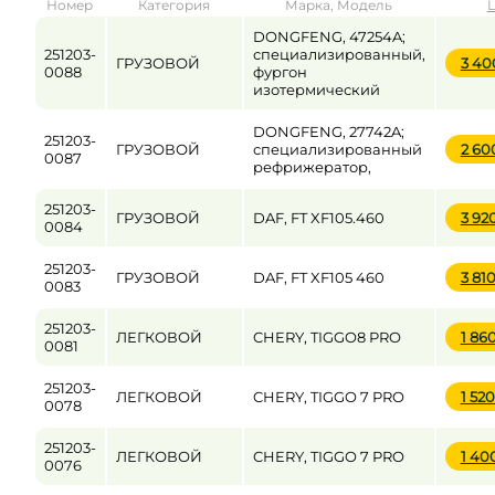
Номер
Категория
Марка, Модель
от
до
DONGFENG, 47254A;
251203-
специализированный,
ГРУЗОВОЙ
3 40
0088
фургон
изотермический
Цена
DONGFENG, 27742A;
от
до
251203-
ГРУЗОВОЙ
специализированный
2 60
0087
рефрижератор,
251203-
ГРУЗОВОЙ
DAF, FT XF105.460
3 92
0084
251203-
ГРУЗОВОЙ
DAF, FT XF105 460
3 81
0083
251203-
ЛЕГКОВОЙ
CHERY, TIGGO8 PRO
1 86
0081
251203-
ЛЕГКОВОЙ
CHERY, TIGGO 7 PRO
1 52
0078
251203-
ЛЕГКОВОЙ
CHERY, TIGGO 7 PRO
1 40
0076