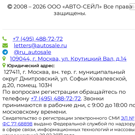
2008 – 2026 ООО «АВТО-СЕЙЛ» Все права
16
защищены.
+7 (495) 488-72-72
letters@autosale.ru
@ru_autosale
109044, г. Москва, ул. Крутицкий Вал, д.14
Юридический адрес:
127411, г. Москва, вн. тер. г. муниципальный
округ Дмитровский, ул. Софьи Ковалевской,
д.20, помещ. 103Н
По вопросам регистрации обращайтесь по
телефону
+7 (495) 488-72-72
. Звонки
принимаются в рабочие дни, с 9:00 до 18:00 п
московскому времени.
Свидетельство о регистрации электронного СМИ
ЭЛ №
ФС 77-68898
выдано Федеральной службой по надзору
в сфере связи, информационных технологий и массовы