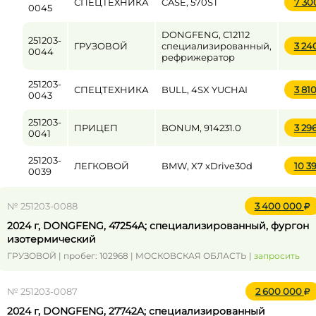
СПЕЦТЕХНИКА
CASE, 570ST
7 30
0045
DONGFENG, C12112
251203-
ГРУЗОВОЙ
специализированный,
3 24
0044
рефрижератор
251203-
СПЕЦТЕХНИКА
BULL, 4SX YUCHAI
3 81
0043
251203-
ПРИЦЕП
BONUM, 914231.0
3 29
0041
251203-
ЛЕГКОВОЙ
BMW, X7 xDrive30d
10 3
0039
№ 251203-0088
3 400 000
2024 г, DONGFENG, 47254A; специализированный, фургон
изотермический
ГРУЗОВОЙ | пробег: 102968 | МОСКОВСКАЯ ОБЛАСТЬ |
запросить
№ 251203-0087
2 600 000
2024 г, DONGFENG, 27742A; специализированный