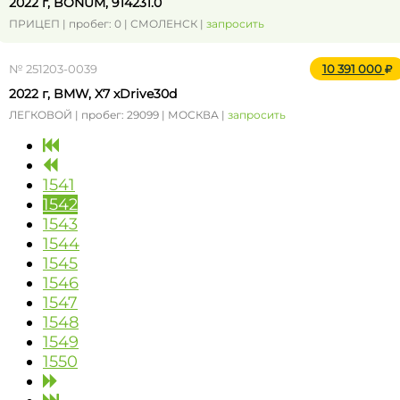
2022 г, BONUM, 914231.0
ПРИЦЕП | пробег: 0 | СМОЛЕНСК |
запросить
№ 251203-0039
10 391 000
2022 г, BMW, X7 xDrive30d
ЛЕГКОВОЙ | пробег: 29099 | МОСКВА |
запросить
1541
1542
1543
1544
1545
1546
1547
1548
1549
1550