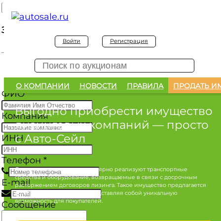
Заявка на покупку
Войти
Регистрация
Заявка на покупку изъятого а/м
О КОМПАНИИ
НОВОСТИ
ПРАВИЛА
ПРОДАТЬ И
ФИО
*
Выгодно приобрести имущество
Компания
лизинговых компаний
— просто
с Авто-Сейл
ИНН
Телефон
*
Лизинговые компании регулярно реализуют транспортные
средства и оборудование, возвращаемые в связи с досрочным
E-mail
расторжением договоров лизинга. Такое имущество предлагается
по конкурентным ценам, представляя собой уникальную
возможность для покупателей.
Сообщение