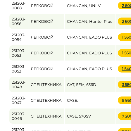
251203-
ЛЕГКОВОЙ
CHANGAN, UNI-V
2 60
0068
251203-
ЛЕГКОВОЙ
CHANGAN, Hunter Plus
2 60
0056
251203-
ЛЕГКОВОЙ
CHANGAN, EADO PLUS
1 56
0054
251203-
ЛЕГКОВОЙ
CHANGAN, EADO PLUS
1 56
0053
251203-
ЛЕГКОВОЙ
CHANGAN, EADO PLUS
1 54
0052
251203-
СПЕЦТЕХНИКА
CAT, SEM, 636D
3 58
0048
251203-
СПЕЦТЕХНИКА
CASE,
9 86
0047
251203-
СПЕЦТЕХНИКА
CASE, 570SV
7 20
0046
251203-