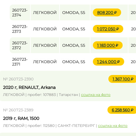
260723-
ЛЕГКОВОЙ
OMODA, S5
808 200
20
2374
260723-
ЛЕГКОВОЙ
OMODA, S5
1 072 050
20
2373
260723-
ЛЕГКОВОЙ
OMODA, S5
1 183 000
20
2372
260723-
ЛЕГКОВОЙ
OMODA, S5
1 244 000
20
2371
№ 260723-2390
1 367 100
2020 г, RENAULT, Arkana
ЛЕГКОВОЙ | пробег: 107883 | Татарстан |
ссылка на фото
№ 260723-2389
6 258 560
2019 г, RAM, 1500
ЛЕГКОВОЙ | пробег: 112580 | САНКТ-ПЕТЕРБУРГ |
ссылка на фото