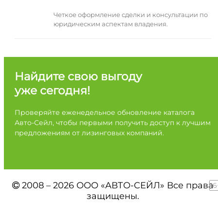
Четкое оформление сделки и консультации по
юридическим аспектам владения.
Найдите свою выгоду
уже сегодня!
Проверяйте еженедельное обновление каталога
Авто-Сейл, чтобы первыми получить доступ к лучшим
предложениям от лизинговых компаний.
2008 – 2026 ООО «АВТО-СЕЙЛ» Все права
16
защищены.