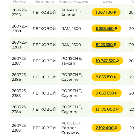
Номер
Категория
Марка, Модель
Цена
Г
от
до
260723-
RENAULT,
ЛЕГКОВОЙ
1 367 100
20
2390
Arkana
260723-
ЛЕГКОВОЙ
RAM, 1500
6 258 560
20
Цена
2389
от
до
260723-
ЛЕГКОВОЙ
RAM, 1500
8 123 360
20
2388
260723-
PORSCHE,
ЛЕГКОВОЙ
10 747 520
20
2387
Taycan
260723-
PORSCHE,
ЛЕГКОВОЙ
8 655 150
20
2386
Cayenne
260723-
PORSCHE,
ЛЕГКОВОЙ
9 863 850
20
2385
Cayenne
260723-
PORSCHE,
ЛЕГКОВОЙ
13 175 000
20
2384
Cayenne
PEUGEOT,
260723-
ЛЕГКОВОЙ
Partner
2 192 400
20
2383
Crossway