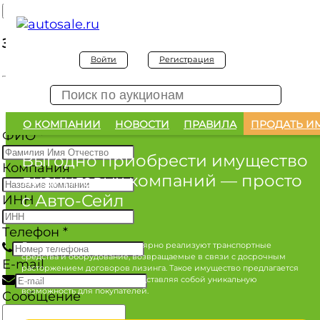
Заявка на покупку
Войти
Регистрация
Заявка на покупку изъятого а/м
О КОМПАНИИ
НОВОСТИ
ПРАВИЛА
ПРОДАТЬ И
ФИО
*
Выгодно приобрести имущество
Компания
лизинговых компаний
— просто
с Авто-Сейл
ИНН
Телефон
*
Лизинговые компании регулярно реализуют транспортные
средства и оборудование, возвращаемые в связи с досрочным
E-mail
расторжением договоров лизинга. Такое имущество предлагается
по конкурентным ценам, представляя собой уникальную
возможность для покупателей.
Сообщение