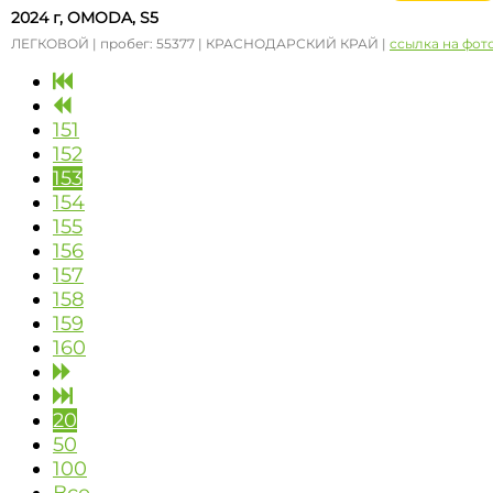
2024 г, OMODA, S5
ЛЕГКОВОЙ | пробег: 55377 | КРАСНОДАРСКИЙ КРАЙ |
ссылка на фот
151
152
153
154
155
156
157
158
159
160
20
50
100