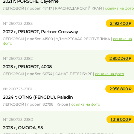
2021 г, PORSCHE, Cayenne
ЛЕГКОВОЙ | пробег: 47417 | КРАСНОДАРСКИЙ КРАЙ |
ссылка на фото
№ 260723-2383
2 192 400
2022 г, PEUGEOT, Partner Crossway
ЛЕГКОВОЙ | пробег: 41500 | УДМУРТСКАЯ РЕСПУБЛИКА |
ссылка на
фото
№ 260723-2382
2 802 240
2023 г, PEUGEOT, 4008
ЛЕГКОВОЙ | пробег: 61734 | САНКТ-ПЕТЕРБУРГ |
ссылка на фото
№ 260723-2381
2 956 800
2024 г, OTING (FENGDU), Paladin
ЛЕГКОВОЙ | пробег: 82798 | Киров |
ссылка на фото
№ 260723-2380
1 318 000
2023 г, OMODA, S5