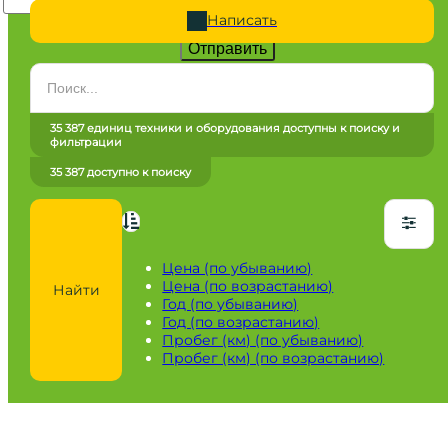
Написать
Отправить
Категория
Все категории
35 387 единиц техники и оборудования доступны к поиску и
фильтрации
Марка
35 387 доступно к поиску
Все марки
Модель
Сначала выберите марку
Цена (по убыванию)
Цена (по возрастанию)
Найти
Город / регион
Год (по убыванию)
Год (по возрастанию)
Все города
Пробег (км) (по убыванию)
Пробег (км) (по возрастанию)
Год
от
до
Пробег / Наработка