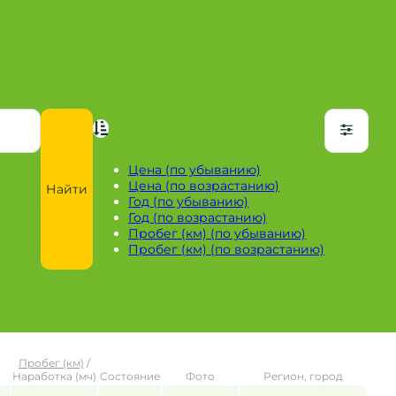
Цена (по убыванию)
Цена (по возрастанию)
Найти
Год (по убыванию)
Год (по возрастанию)
Пробег (км) (по убыванию)
Пробег (км) (по возрастанию)
Пробег (км)
/
Наработка (мч)
Состояние
Фото
Регион, город