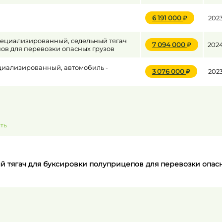
6 191 000
202
пециализированный, седельный тягач
7 094 000
202
ов для перевозки опасных грузов
циализированный, автомобиль -
3 076 000
202
ть
ый тягач для буксировки полуприцепов для перевозки опас