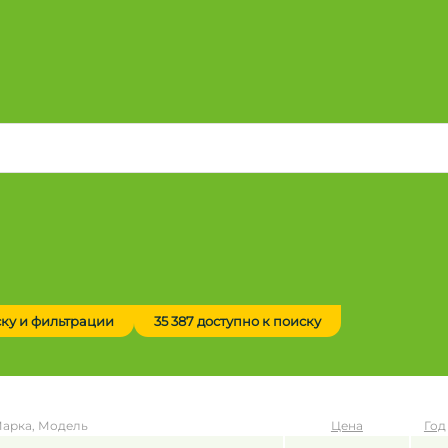
ску и фильтрации
35 387 доступно к поиску
арка, Модель
Цена
Год
до