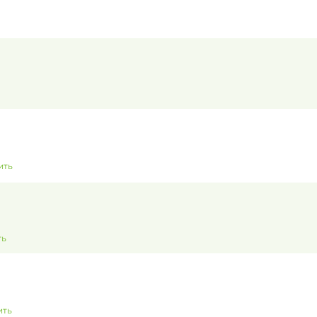
ить
ть
ить