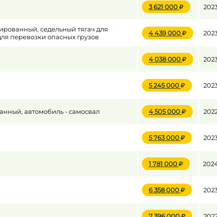
3 621 000
202
ированный, седельный тягач для
до
4 439 000
202
ля перевозки опасных грузов
4 038 000
202
до
5 245 000
202
анный, автомобиль - самосвал
4 505 000
202
5 763 000
202
1 781 000
202
6 358 000
202
7 396 000
202