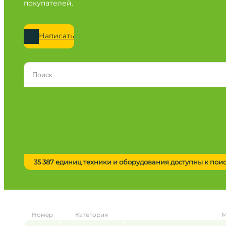
покупателей.
Написать
Категория
Все категории
Марка
Все марки
Модель
Сначала выберите марку
35 387 единиц техники и оборудования доступны к пои
Город / регион
Все города
Год
Номер
Категория
М
от