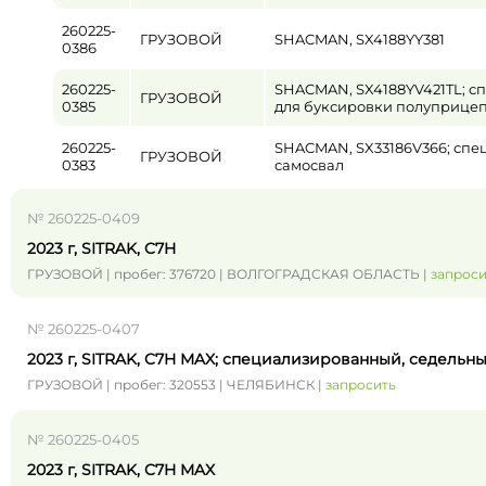
260225-
ГРУЗОВОЙ
SHACMAN, SX4188YY381
0386
260225-
SHACMAN, SX4188YV421TL; с
ГРУЗОВОЙ
0385
для буксировки полуприцеп
260225-
SHACMAN, SX33186V366; спе
ГРУЗОВОЙ
0383
самосвал
№ 260225-0409
2023 г, SITRAK, C7H
ГРУЗОВОЙ | пробег: 376720 | ВОЛГОГРАДСКАЯ ОБЛАСТЬ |
запроси
№ 260225-0407
2023 г, SITRAK, C7H MAX; специализированный, седельн
ГРУЗОВОЙ | пробег: 320553 | ЧЕЛЯБИНСК |
запросить
№ 260225-0405
2023 г, SITRAK, C7H MAX