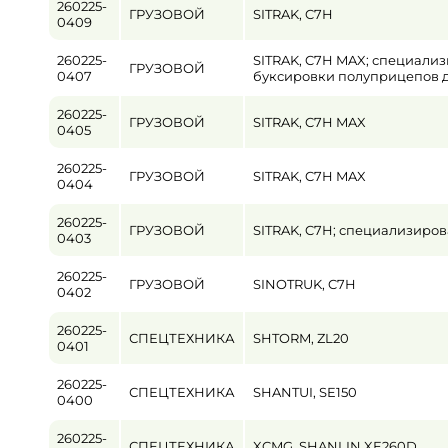
260225-
ГРУЗОВОЙ
SITRAK, C7H
0409
Пробег / Наработка
260225-
SITRAK, C7H MAX; специализ
от
ГРУЗОВОЙ
0407
буксировки полуприцепов д
Цена
260225-
ГРУЗОВОЙ
SITRAK, C7H MAX
0405
от
260225-
ГРУЗОВОЙ
SITRAK, C7H MAX
0404
260225-
ГРУЗОВОЙ
SITRAK, C7H; специализиров
0403
260225-
ГРУЗОВОЙ
SINOTRUK, C7H
0402
260225-
СПЕЦТЕХНИКА
SHTORM, ZL20
0401
260225-
СПЕЦТЕХНИКА
SHANTUI, SE150
0400
260225-
СПЕЦТЕХНИКА
XCMG, SHANLIN XE260D