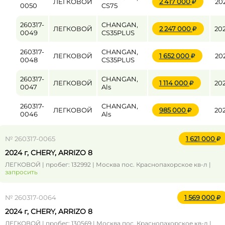
ЛЕГКОВОЙ
2 417 000
20
0050
CS75
260317-
CHANGAN,
ЛЕГКОВОЙ
2 247 000
20
0049
CS35PLUS
260317-
CHANGAN,
ЛЕГКОВОЙ
1 652 000
20
0048
CS35PLUS
260317-
CHANGAN,
ЛЕГКОВОЙ
1 114 000
20
0047
Als
260317-
CHANGAN,
ЛЕГКОВОЙ
985 000
20
0046
Als
№ 260317-0065
1 621 000
2024 г, CHERY, ARRIZO 8
ЛЕГКОВОЙ | пробег: 132992 | Москва пос. Краснопахорское кв-л |
запросить
№ 260317-0064
1 569 000
2024 г, CHERY, ARRIZO 8
ЛЕГКОВОЙ | пробег: 130569 | Москва пос. Краснопахорское кв-л |