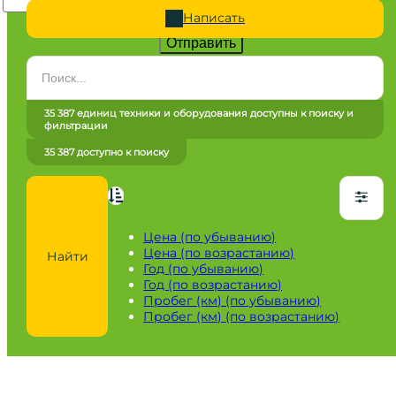
Написать
Отправить
Категория
Все категории
35 387 единиц техники и оборудования доступны к поиску и
фильтрации
Марка
35 387 доступно к поиску
Все марки
Модель
Сначала выберите марку
Цена (по убыванию)
Цена (по возрастанию)
Найти
Город / регион
Год (по убыванию)
Год (по возрастанию)
Все города
Пробег (км) (по убыванию)
Пробег (км) (по возрастанию)
Год
от
до
Пробег / Наработка