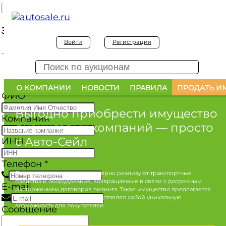
Заявка на покупку
Войти
Регистрация
Заявка на покупку изъятого а/м
О КОМПАНИИ
НОВОСТИ
ПРАВИЛА
ПРОДАТЬ И
ФИО
*
Выгодно приобрести имущество
Компания
лизинговых компаний
— просто
с Авто-Сейл
ИНН
Телефон
*
Лизинговые компании регулярно реализуют транспортные
средства и оборудование, возвращаемые в связи с досрочным
E-mail
расторжением договоров лизинга. Такое имущество предлагается
по конкурентным ценам, представляя собой уникальную
возможность для покупателей.
Сообщение