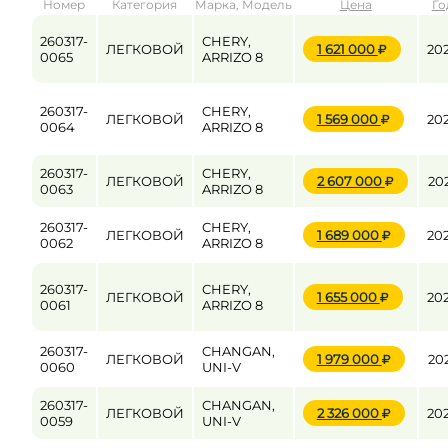
Номер
Категория
Марка, Модель
Цена
Го
от
до
260317-
CHERY,
ЛЕГКОВОЙ
1 621 000
20
0065
ARRIZO 8
Цена
260317-
CHERY,
ЛЕГКОВОЙ
1 569 000
20
от
до
0064
ARRIZO 8
260317-
CHERY,
ЛЕГКОВОЙ
2 607 000
20
0063
ARRIZO 8
260317-
CHERY,
ЛЕГКОВОЙ
1 689 000
20
0062
ARRIZO 8
260317-
CHERY,
ЛЕГКОВОЙ
1 655 000
20
0061
ARRIZO 8
260317-
CHANGAN,
ЛЕГКОВОЙ
1 979 000
20
0060
UNI-V
260317-
CHANGAN,
ЛЕГКОВОЙ
2 326 000
20
0059
UNI-V