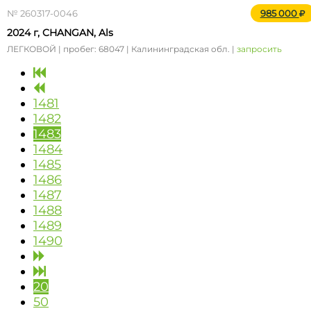
№ 260317-0046
985 000
2024 г, CHANGAN, Als
ЛЕГКОВОЙ | пробег: 68047 | Калининградская обл. |
запросить
1481
1482
1483
1484
1485
1486
1487
1488
1489
1490
20
50