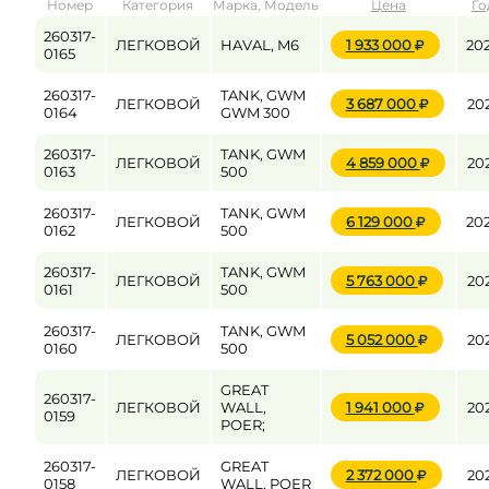
Номер
Категория
Марка, Модель
Цена
Го
от
до
260317-
ЛЕГКОВОЙ
HAVAL, M6
1 933 000
20
0165
260317-
TANK, GWM
ЛЕГКОВОЙ
3 687 000
20
Цена
0164
GWM 300
от
до
260317-
TANK, GWM
ЛЕГКОВОЙ
4 859 000
20
0163
500
260317-
TANK, GWM
ЛЕГКОВОЙ
6 129 000
20
0162
500
260317-
TANK, GWM
ЛЕГКОВОЙ
5 763 000
20
0161
500
260317-
TANK, GWM
ЛЕГКОВОЙ
5 052 000
20
0160
500
GREAT
260317-
ЛЕГКОВОЙ
WALL,
1 941 000
20
0159
POER;
260317-
GREAT
ЛЕГКОВОЙ
2 372 000
20
0158
WALL, POER