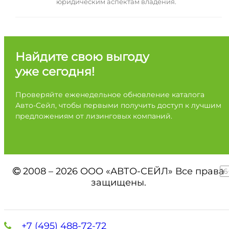
юридическим аспектам владения.
Найдите свою выгоду
уже сегодня!
Проверяйте еженедельное обновление каталога
Авто-Сейл, чтобы первыми получить доступ к лучшим
предложениям от лизинговых компаний.
2008 – 2026 ООО «АВТО-СЕЙЛ» Все права
16
защищены.
+7 (495) 488-72-72