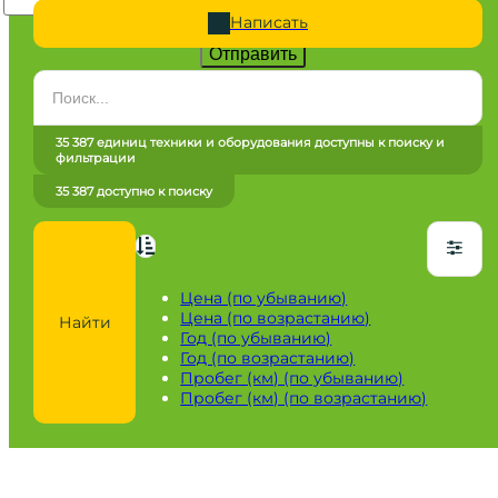
Написать
Отправить
Категория
Все категории
35 387 единиц техники и оборудования доступны к поиску и
фильтрации
Марка
35 387 доступно к поиску
Все марки
Модель
Сначала выберите марку
Цена (по убыванию)
Цена (по возрастанию)
Найти
Город / регион
Год (по убыванию)
Год (по возрастанию)
Все города
Пробег (км) (по убыванию)
Пробег (км) (по возрастанию)
Год
от
до
Пробег / Наработка