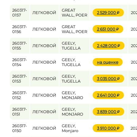
260317-
GREAT
ЛЕГКОВОЙ
2 529 000
20
0157
WALL, POER
260317-
GREAT
ЛЕГКОВОЙ
2 651 000
20
0156
WALL, POER
260317-
GEELY,
ЛЕГКОВОЙ
2 428 000
20
0155
TUGELLA
260317-
GEELY,
ЛЕГКОВОЙ
на оценке
20
0154
TUGELLA
260317-
GEELY,
ЛЕГКОВОЙ
3 035 000
20
0153
TUGELLA
260317-
GEELY,
ЛЕГКОВОЙ
2 641 000
20
0152
MONJARO
260317-
GEELY,
ЛЕГКОВОЙ
3 839 000
20
0151
MONJARO
260317-
GEELY,
ЛЕГКОВОЙ
3 910 000
20
0150
Monjaro