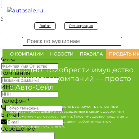
Заявка на покупку
Войти
Регистрация
Заявка на покупку изъятого а/м
О КОМПАНИИ
НОВОСТИ
ПРАВИЛА
ПРОДАТЬ И
ФИО
*
Выгодно приобрести имущество
Компания
лизинговых компаний
— просто
с Авто-Сейл
ИНН
Телефон
*
Лизинговые компании регулярно реализуют транспортные
средства и оборудование, возвращаемые в связи с досрочным
E-mail
расторжением договоров лизинга. Такое имущество предлагается
по конкурентным ценам, представляя собой уникальную
возможность для покупателей.
Сообщение