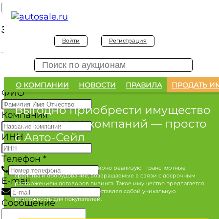
Заявка на покупку
Войти
Регистрация
Заявка на покупку изъятого а/м
О КОМПАНИИ
НОВОСТИ
ПРАВИЛА
ПРОДАТЬ И
ФИО
*
Выгодно приобрести имущество
Компания
лизинговых компаний
— просто
с Авто-Сейл
ИНН
Телефон
*
Лизинговые компании регулярно реализуют транспортные
средства и оборудование, возвращаемые в связи с досрочным
E-mail
расторжением договоров лизинга. Такое имущество предлагается
по конкурентным ценам, представляя собой уникальную
возможность для покупателей.
Сообщение