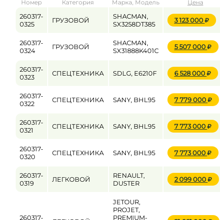
Номер
Категория
Марка, Модель
Цена
от
до
260317-
SHACMAN,
ГРУЗОВОЙ
3 123 000
0325
SX3258DT385
260317-
SHACMAN,
ГРУЗОВОЙ
5 507 000
Цена
0324
SX31888K401C
от
до
260317-
СПЕЦТЕХНИКА
SDLG, E6210F
6 528 000
0323
260317-
СПЕЦТЕХНИКА
SANY, BHL95
7 779 000
0322
260317-
СПЕЦТЕХНИКА
SANY, BHL95
7 773 000
0321
260317-
СПЕЦТЕХНИКА
SANY, BHL95
7 773 000
0320
260317-
RENAULT,
ЛЕГКОВОЙ
2 099 000
0319
DUSTER
JETOUR,
PROJET,
260317-
PREMIUM-