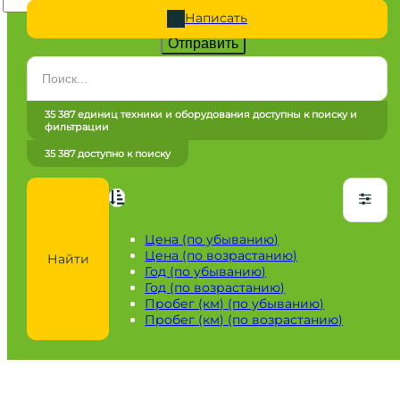
Написать
Отправить
Категория
Все категории
35 387 единиц техники и оборудования доступны к поиску и
фильтрации
Марка
35 387 доступно к поиску
Все марки
Модель
Сначала выберите марку
Цена (по убыванию)
Цена (по возрастанию)
Найти
Город / регион
Год (по убыванию)
Год (по возрастанию)
Все города
Пробег (км) (по убыванию)
Пробег (км) (по возрастанию)
Год
от
до
Пробег / Наработка