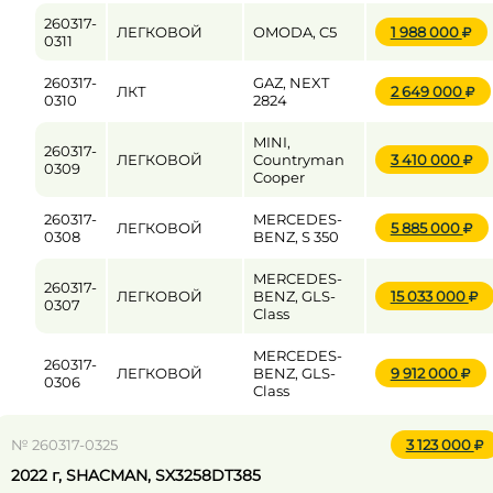
260317-
ЛЕГКОВОЙ
OMODA, C5
1 988 000
0311
260317-
GAZ, NEXT
ЛКТ
2 649 000
0310
2824
MINI,
260317-
ЛЕГКОВОЙ
Countryman
3 410 000
0309
Cooper
260317-
MERCEDES-
ЛЕГКОВОЙ
5 885 000
0308
BENZ, S 350
MERCEDES-
260317-
ЛЕГКОВОЙ
BENZ, GLS-
15 033 000
0307
Class
MERCEDES-
260317-
ЛЕГКОВОЙ
BENZ, GLS-
9 912 000
0306
Class
№ 260317-0325
3 123 000
2022 г, SHACMAN, SX3258DT385