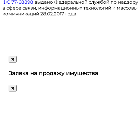
ФС 77-68898
выдано Федеральной службой по надзору
в сфере связи, информационных технологий и массовы
коммуникаций 28.02.2017 года.
Регистрация
@ru_autosale
letters@autosale.ru
Заявка на продажу имущества
+7 (495) 488-72-72
Ответим
на
любые
ваши
вопросы!