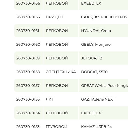
260730-0166
ЛЕГКОВОЙ
EXEED, LX
Пробег / Наработка
260730-0165
ПРИЦЕП
СААБ, 9891-0000050-05
от
260730-0161
ЛЕГКОВОЙ
HYUNDAI, Creta
Цена
от
260730-0160
ЛЕГКОВОЙ
GEELY, Monjaro
260730-0159
ЛЕГКОВОЙ
JETOUR, T2
260730-0158
СПЕЦТЕХНИКА
BOBCAT, S530
260730-0157
ЛЕГКОВОЙ
GREAT WALL, Poer King
260730-0156
ЛКТ
GAZ, ГАЗель NEXT
260730-0154
ЛЕГКОВОЙ
EXEED, LX
260730-0153
ГРУЗОВОЙ
KAMAZ, 43118-24