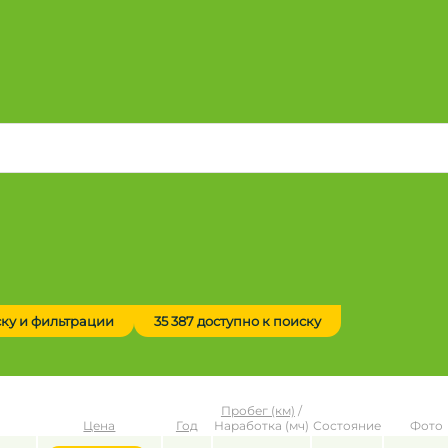
ску и фильтрации
35 387 доступно к поиску
Пробег (км)
/
Цена
Год
Наработка (мч)
Состояние
Фото
до