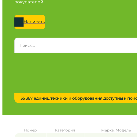
покупателей.
Написать
Категория
Все категории
Марка
Все марки
Модель
Сначала выберите марку
35 387 единиц техники и оборудования доступны к пои
Город / регион
Все города
Год
Номер
Категория
Марка, Модель
от