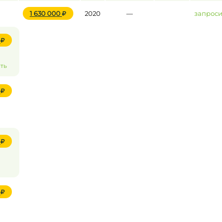
1 630 000
2020
—
запроси
0
ть
0
0
0