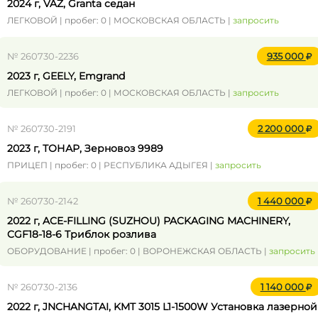
2024 г, VAZ, Granta седан
ЛЕГКОВОЙ | пробег: 0 | МОСКОВСКАЯ ОБЛАСТЬ |
запросить
№ 260730-2236
935 000
2023 г, GEELY, Emgrand
ЛЕГКОВОЙ | пробег: 0 | МОСКОВСКАЯ ОБЛАСТЬ |
запросить
№ 260730-2191
2 200 000
2023 г, ТОНАР, Зерновоз 9989
ПРИЦЕП | пробег: 0 | РЕСПУБЛИКА АДЫГЕЯ |
запросить
№ 260730-2142
1 440 000
2022 г, ACE-FILLING (SUZHOU) PACKAGING MACHINERY,
CGF18-18-6 Триблок розлива
ОБОРУДОВАНИЕ | пробег: 0 | ВОРОНЕЖСКАЯ ОБЛАСТЬ |
запросить
№ 260730-2136
1 140 000
2022 г, JNCHANGTAI, KMT 3015 L1-1500W Установка лазерной