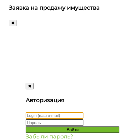
letters@autosale.ru
Заявка на продажу имущества
+7 (495) 488-72-72
Ответим
на
любые
ваши
вопросы!
Авторизация
Забыли пароль?