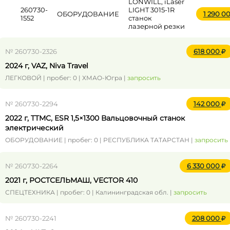
LONWILL, iLaser
260730-
LIGHT 3015-1R
ОБОРУДОВАНИЕ
1 290 0
1552
станок
лазерной резки
№ 260730-2326
618 000
2024 г, VAZ, Niva Travel
ЛЕГКОВОЙ | пробег: 0 | ХМАО-Югра |
запросить
№ 260730-2294
142 000
2022 г, TTMC, ESR 1,5×1300 Вальцовочный станок
электрический
ОБОРУДОВАНИЕ | пробег: 0 | РЕСПУБЛИКА ТАТАРСТАН |
запросить
№ 260730-2264
6 330 000
2021 г, РОСТСЕЛЬМАШ, VECTOR 410
СПЕЦТЕХНИКА | пробег: 0 | Калининградская обл. |
запросить
№ 260730-2241
208 000