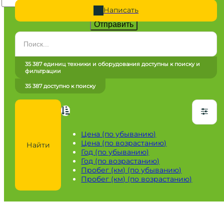
Написать
Отправить
Категория
Все категории
35 387 единиц техники и оборудования доступны к поиску и
фильтрации
Марка
35 387 доступно к поиску
Все марки
Модель
Сначала выберите марку
Цена (по убыванию)
Цена (по возрастанию)
Найти
Город / регион
Год (по убыванию)
Год (по возрастанию)
Все города
Пробег (км) (по убыванию)
Пробег (км) (по возрастанию)
Год
от
до
Пробег / Наработка