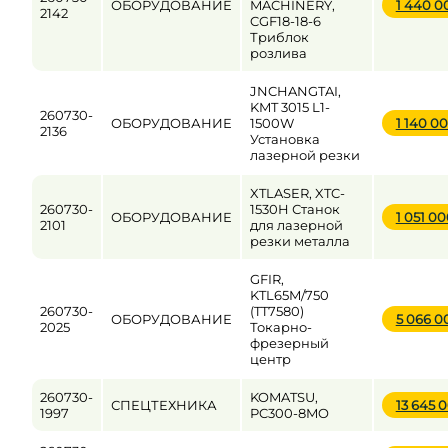
ОБОРУДОВАНИЕ
MACHINERY,
1 440 
2142
CGF18-18-6
Триблок
розлива
JNCHANGTAI,
KMT 3015 L1-
260730-
ОБОРУДОВАНИЕ
1500W
1 140 0
2136
Установка
лазерной резки
XTLASER, XTC-
260730-
1530H Станок
ОБОРУДОВАНИЕ
1 051 0
2101
для лазерной
резки металла
GFIR,
KTL65M/750
260730-
(TT7580)
ОБОРУДОВАНИЕ
5 066 
2025
Токарно-
фрезерный
центр
260730-
KOMATSU,
СПЕЦТЕХНИКА
13 645 
1997
PC300-8MO