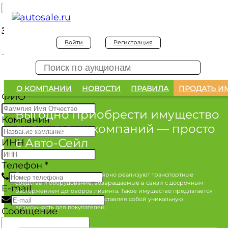
Заявка на покупку
Войти
Регистрация
Заявка на покупку изъятого а/м
О КОМПАНИИ
НОВОСТИ
ПРАВИЛА
ПРОДАТЬ И
ФИО
*
Выгодно приобрести имущество
Компания
лизинговых компаний
— просто
с Авто-Сейл
ИНН
Телефон
*
Лизинговые компании регулярно реализуют транспортные
средства и оборудование, возвращаемые в связи с досрочным
E-mail
расторжением договоров лизинга. Такое имущество предлагается
по конкурентным ценам, представляя собой уникальную
возможность для покупателей.
Сообщение