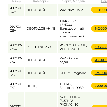
Номер
Категория
Марка, Модель
Цен
от
до
260730-
ЛЕГКОВОЙ
VAZ, Niva Travel
618 00
2326
TTMC, ESR
Цена
1,5×1300
260730-
ОБОРУДОВАНИЕ
Вальцовочный
142 00
от
до
2294
станок
электрический
260730-
РОСТСЕЛЬМАШ,
СПЕЦТЕХНИКА
6 330 0
2264
VECTOR 410
260730-
VAZ, Granta
ЛЕГКОВОЙ
208 00
2241
седан
260730-
ЛЕГКОВОЙ
GEELY, Emgrand
935 00
2236
260730-
ТОНАР,
ПРИЦЕП
2 200 
2191
Зерновоз 9989
ACE-FILLING
(SUZHOU)
PACKAGING
260730-