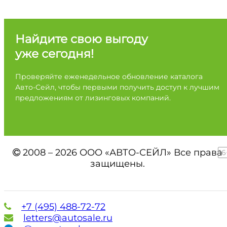
Найдите свою выгоду
уже сегодня!
Проверяйте еженедельное обновление каталога
Авто-Сейл, чтобы первыми получить доступ к лучшим
предложениям от лизинговых компаний.
2008 – 2026 ООО «АВТО-СЕЙЛ» Все права
16
защищены.
+7 (495) 488-72-72
letters@autosale.ru