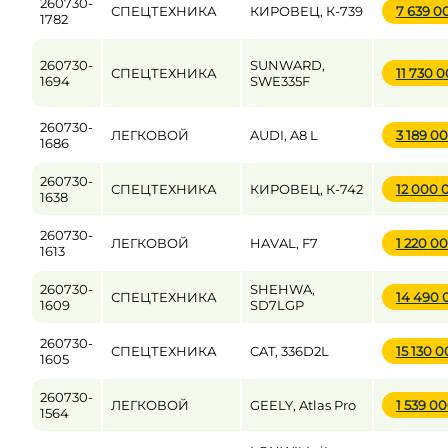
260730-
СПЕЦТЕХНИКА
КИРОВЕЦ, К-739
7 639 0
1782
260730-
SUNWARD,
СПЕЦТЕХНИКА
11 730 
1694
SWE335F
260730-
ЛЕГКОВОЙ
AUDI, A8 L
3 189 0
1686
260730-
СПЕЦТЕХНИКА
КИРОВЕЦ, К-742
12 000
1638
260730-
ЛЕГКОВОЙ
HAVAL, F7
1 220 0
1613
260730-
SHEHWA,
СПЕЦТЕХНИКА
14 490
1609
SD7LGP
260730-
СПЕЦТЕХНИКА
CAT, 336D2L
15 130 
1605
260730-
ЛЕГКОВОЙ
GEELY, Atlas Pro
1 539 0
1564