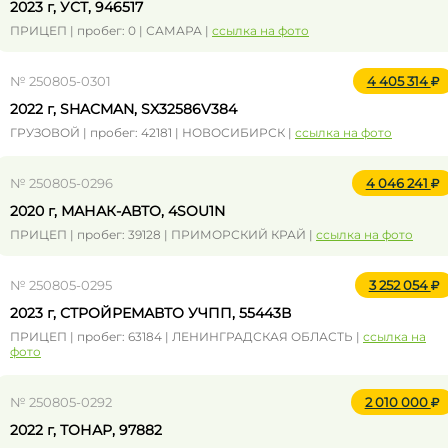
2023 г, УСТ, 946517
ПРИЦЕП | пробег: 0 | САМАРА |
ссылка на фото
№ 250805-0301
4 405 314
2022 г, SHACMAN, SX32586V384
ГРУЗОВОЙ | пробег: 42181 | НОВОСИБИРСК |
ссылка на фото
№ 250805-0296
4 046 241
2020 г, МАНАК-АВТО, 4SOU1N
ПРИЦЕП | пробег: 39128 | ПРИМОРСКИЙ КРАЙ |
ссылка на фото
№ 250805-0295
3 252 054
2023 г, СТРОЙРЕМАВТО УЧПП, 55443В
ПРИЦЕП | пробег: 63184 | ЛЕНИНГРАДСКАЯ ОБЛАСТЬ |
ссылка на
фото
№ 250805-0292
2 010 000
2022 г, ТОНАР, 97882