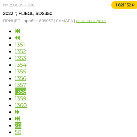
№ 250805-0286
1 821 152
2022 г, FLIEGL, SDS350
ПРИЦЕП | пробег: 809037 | САМАРА |
ссылка на фото
1351
1352
1353
1354
1355
1356
1357
1358
1359
1360
20
50