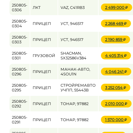
250805-
ЛКТ
VAZ, С41RB3
2 499 000
0306
250805-
ПРИЦЕП
УСТ, 946517
2 268 469
0304
250805-
ПРИЦЕП
УСТ, 946517
2 190 859
0303
250805-
SHACMAN,
ГРУЗОВОЙ
4 405 314
0301
SX32586V384
250805-
МАНАК-АВТО,
ПРИЦЕП
4 046 241
0296
4SOU1N
250805-
СТРОЙРЕМАВТО
ПРИЦЕП
3 252 054
0295
УЧПП, 55443В
250805-
ПРИЦЕП
ТОНАР, 97882
2 010 000
0292
250805-
ПРИЦЕП
ТОНАР, 97882
1 570 000
0291