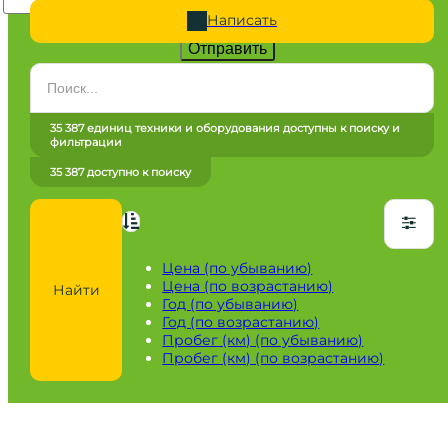
Написать
Отправить
Категория
Все категории
35 387 единиц техники и оборудования доступны к поиску и
фильтрации
Марка
35 387 доступно к поиску
Все марки
Модель
Сначала выберите марку
Цена (по убыванию)
Цена (по возрастанию)
Найти
Город / регион
Год (по убыванию)
Год (по возрастанию)
Все города
Пробег (км) (по убыванию)
Пробег (км) (по возрастанию)
Год
от
до
Пробег / Наработка