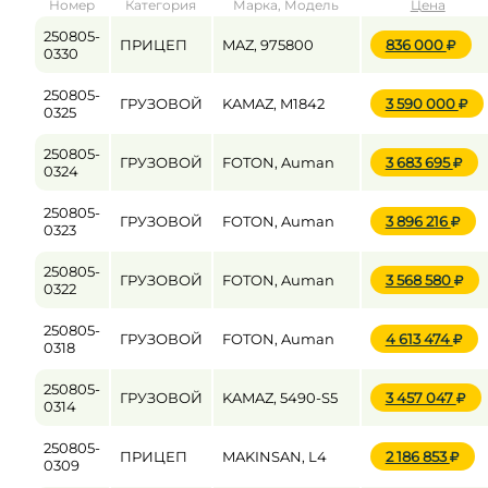
Номер
Категория
Марка, Модель
Цена
от
до
250805-
ПРИЦЕП
MAZ, 975800
836 000
0330
250805-
ГРУЗОВОЙ
KAMAZ, M1842
3 590 000
Цена
0325
от
до
250805-
ГРУЗОВОЙ
FOTON, Auman
3 683 695
0324
250805-
ГРУЗОВОЙ
FOTON, Auman
3 896 216
0323
250805-
ГРУЗОВОЙ
FOTON, Auman
3 568 580
0322
250805-
ГРУЗОВОЙ
FOTON, Auman
4 613 474
0318
250805-
ГРУЗОВОЙ
KAMAZ, 5490-S5
3 457 047
0314
250805-
ПРИЦЕП
MAKINSAN, L4
2 186 853
0309