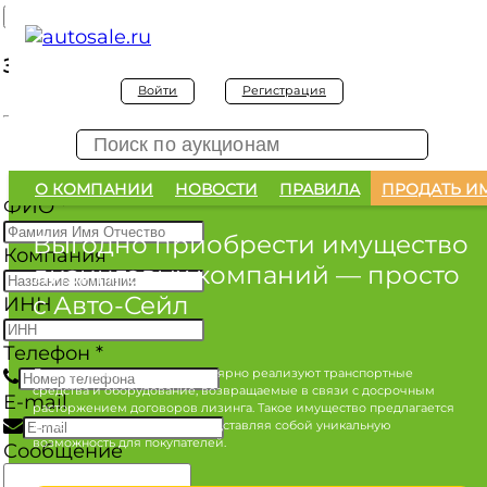
Заявка на покупку
Войти
Регистрация
Заявка на покупку изъятого а/м
О КОМПАНИИ
НОВОСТИ
ПРАВИЛА
ПРОДАТЬ И
ФИО
*
Выгодно приобрести имущество
Компания
лизинговых компаний
— просто
с Авто-Сейл
ИНН
Телефон
*
Лизинговые компании регулярно реализуют транспортные
средства и оборудование, возвращаемые в связи с досрочным
E-mail
расторжением договоров лизинга. Такое имущество предлагается
по конкурентным ценам, представляя собой уникальную
возможность для покупателей.
Сообщение