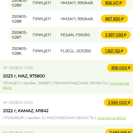
250805-
ПРИЦЕП
ЧМЗАП, 99064B
856 411
0289
250805-
ПРИЦЕП
ЧМЗАП, 99064B
867 830
0288
250805-
ПРИЦЕП
FESAN, FSN310
3 397 093
0287
250805-
ПРИЦЕП
FLIEGL, SDS350
1 821 152
0286
№ 250805-0330
836 000
2023 г, MAZ, 975800
ПРИЦЕП | пробег: 206927 | ЛЕНИНГРАДСКАЯ ОБЛАСТЬ |
ссылка на
фото
№ 250805-0325
3 590 000
2022 г, KAMAZ, M1842
ГРУЗОВОЙ | пробег: 0 | МОСКОВСКАЯ ОБЛАСТЬ |
ссылка на фото
№ 250805-0324
3 683 695