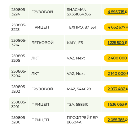
250805-
SHACMAN,
ГРУЗОВОЙ
4 595 715
3224
SX33186V366
250805-
ПРИЦЕП
ТЕХПРО, 871551
4 662 677
3223
250805-
ЛЕГКОВОЙ
KAIYI, E5
1 225 500
3214
250805-
ЛКТ
VAZ, Next
2 400 000
3205
250805-
ЛКТ
VAZ, Next
2 140 000
3204
250805-
ГРУЗОВОЙ
MAZ, 544028
2 933 487
3202
250805-
ПРИЦЕП
ТЗА, 588510
1 536 053
3201
250805-
ПРОФТРЕЙЛЕР,
ПРИЦЕП
2 055 385
3200
86604A