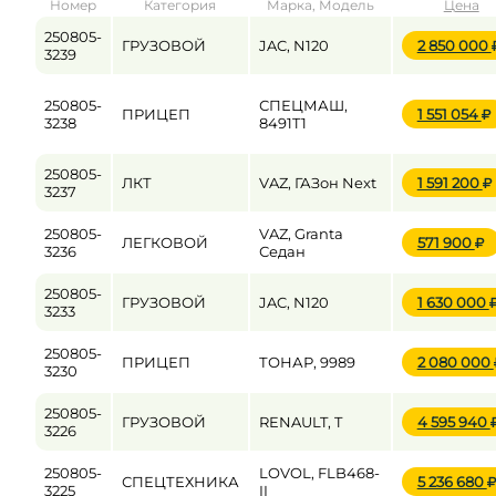
Номер
Категория
Марка, Модель
Цена
от
до
250805-
ГРУЗОВОЙ
JAC, N120
2 850 000
3239
250805-
СПЕЦМАШ,
Цена
ПРИЦЕП
1 551 054
3238
8491T1
от
до
250805-
ЛКТ
VAZ, ГАЗон Next
1 591 200
3237
250805-
VAZ, Granta
ЛЕГКОВОЙ
571 900
3236
Седан
250805-
ГРУЗОВОЙ
JAC, N120
1 630 000
3233
250805-
ПРИЦЕП
ТОНАР, 9989
2 080 000
3230
250805-
ГРУЗОВОЙ
RENAULT, T
4 595 940
3226
250805-
LOVOL, FLB468-
СПЕЦТЕХНИКА
5 236 680
3225
II