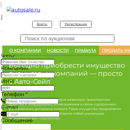
Заявка на покупку
Войти
Регистрация
Заявка на покупку изъятого а/м
О КОМПАНИИ
НОВОСТИ
ПРАВИЛА
ПРОДАТЬ И
ФИО
*
Выгодно приобрести имущество
Компания
лизинговых компаний
— просто
с Авто-Сейл
ИНН
Телефон
*
Лизинговые компании регулярно реализуют транспортные
средства и оборудование, возвращаемые в связи с досрочным
E-mail
расторжением договоров лизинга. Такое имущество предлагается
по конкурентным ценам, представляя собой уникальную
возможность для покупателей.
Сообщение