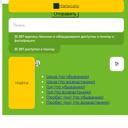
Написать
Отправить
Категория
Все категории
35 387 единиц техники и оборудования доступны к поиску и
фильтрации
Марка
35 387 доступно к поиску
Все марки
Модель
Сначала выберите марку
Цена (по убыванию)
Цена (по возрастанию)
Найти
Город / регион
Год (по убыванию)
Год (по возрастанию)
Все города
Пробег (км) (по убыванию)
Пробег (км) (по возрастанию)
Год
от
до
Пробег / Наработка