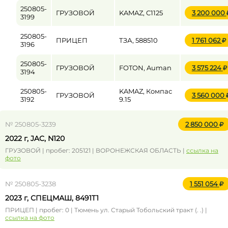
250805-
ГРУЗОВОЙ
KAMAZ, C1125
3 200 000
3199
250805-
ПРИЦЕП
ТЗА, 588510
1 761 062
3196
250805-
ГРУЗОВОЙ
FOTON, Auman
3 575 224
3194
250805-
KAMAZ, Компас
ГРУЗОВОЙ
3 560 000
3192
9.15
№ 250805-3239
2 850 000
2022 г, JAC, N120
ГРУЗОВОЙ | пробег: 205121 | ВОРОНЕЖСКАЯ ОБЛАСТЬ |
ссылка на
фото
№ 250805-3238
1 551 054
2023 г, СПЕЦМАШ, 8491T1
ПРИЦЕП | пробег: 0 | Тюмень ул. Старый Тобольский тракт (. .) |
ссылка на фото