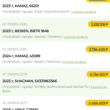
2023 г, KAMAZ, 65201
ГРУЗОВОЙ | пробег: 57421 | ЕКАТЕРИНБУРГ |
ссылка на фото
№ 250805-3282
3 292 916
2023 г, BEIBEN, BBTR 1848
ГРУЗОВОЙ | пробег: 134039 | ТЮМЕНЬ |
ссылка на фото
№ 250805-3281
3 794 400
2024 г, KAMAZ, 43089
ГРУЗОВОЙ | пробег: 52520 | ТЮМЕНЬ |
ссылка на фото
№ 250805-3278
4 754 001
2023 г, SHACMAN, SX331863366
ГРУЗОВОЙ | пробег: 107389 | ВОРОНЕЖСКАЯ ОБЛАСТЬ |
ссылка на
фото
№ 250805-3277
4 464 409
2023 г, УРАЛ, C35510