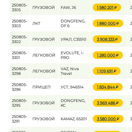
250805-
ГРУЗОВОЙ
FAW, J6
1 580 201
3305
250805-
DONGFENG,
ЛКТ
1 880 000
3303
DF 6
250805-
ГРУЗОВОЙ
УРАЛ, C35510
3 908 333
3302
250805-
EVOLUTE, i-
ЛЕГКОВОЙ
1 280 000
3301
PRO
250805-
VAZ, Niva
ЛЕГКОВОЙ
1 109 691
3298
Travel
250805-
ПРИЦЕП
УСТ, 946514
1 834 844
3296
250805-
DONGFENG,
ГРУЗОВОЙ
3 969 486
3295
KC
250805-
ГРУЗОВОЙ
KAMAZ, 65201
3 580 000
3291