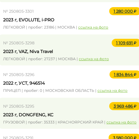
№ 250805-3301
1 280 000
2023 г, EVOLUTE, i-PRO
ЛЕГКОВОЙ | пробег: 23186 | МОСКВА |
ссылка на фото
№ 250805-3298
1 109 691
2023 г, VAZ, Niva Travel
ЛЕГКОВОЙ | пробег: 27237 | МОСКВА |
ссылка на фото
№ 250805-3296
1 834 844
2022 г, УСТ, 946514
ПРИЦЕП | пробег: 0 | МОСКОВСКАЯ ОБЛАСТЬ |
ссылка на фото
№ 250805-3295
3 969 486
2023 г, DONGFENG, KC
ГРУЗОВОЙ | пробег: 35333 | КРАСНОЯРСКИЙ КРАЙ |
ссылка на фото
№ 250805-3291
3 580 000