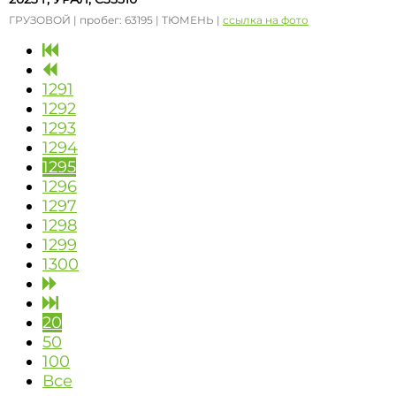
ГРУЗОВОЙ | пробег: 63195 | ТЮМЕНЬ |
ссылка на фото
1291
1292
1293
1294
1295
1296
1297
1298
1299
1300
20
50
100
Все