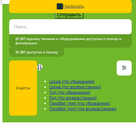
Написать
Отправить
Категория
Все категории
35 387 единиц техники и оборудования доступны к поиску и
фильтрации
Марка
35 387 доступно к поиску
Все марки
Модель
Сначала выберите марку
Цена (по убыванию)
Цена (по возрастанию)
Найти
Город / регион
Год (по убыванию)
Год (по возрастанию)
Все города
Пробег (км) (по убыванию)
Пробег (км) (по возрастанию)
Год
от
до
Пробег / Наработка