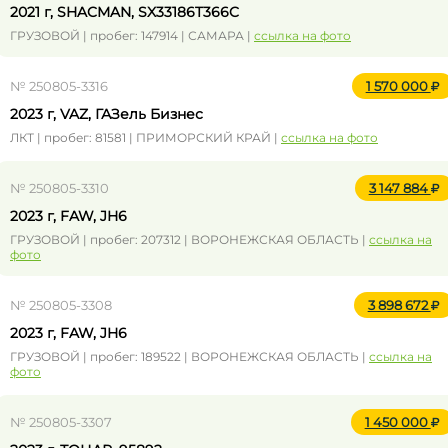
2021 г, SHACMAN, SX33186T366C
ГРУЗОВОЙ | пробег: 147914 | САМАРА |
ссылка на фото
№ 250805-3316
1 570 000
2023 г, VAZ, ГАЗель Бизнес
ЛКТ | пробег: 81581 | ПРИМОРСКИЙ КРАЙ |
ссылка на фото
№ 250805-3310
3 147 884
2023 г, FAW, JH6
ГРУЗОВОЙ | пробег: 207312 | ВОРОНЕЖСКАЯ ОБЛАСТЬ |
ссылка на
фото
№ 250805-3308
3 898 672
2023 г, FAW, JH6
ГРУЗОВОЙ | пробег: 189522 | ВОРОНЕЖСКАЯ ОБЛАСТЬ |
ссылка на
фото
№ 250805-3307
1 450 000