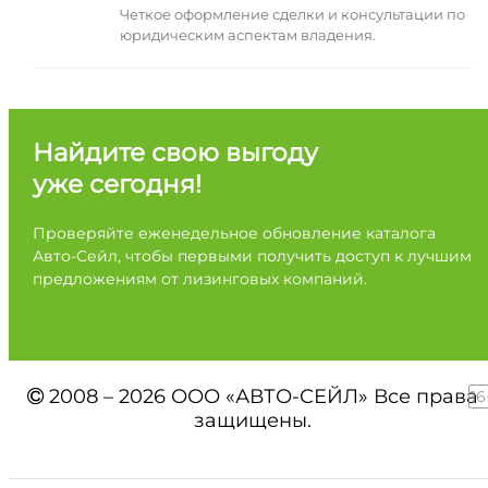
Четкое оформление сделки и консультации по
юридическим аспектам владения.
Найдите свою выгоду
уже сегодня!
Проверяйте еженедельное обновление каталога
Авто-Сейл, чтобы первыми получить доступ к лучшим
предложениям от лизинговых компаний.
2008 – 2026 ООО «АВТО-СЕЙЛ» Все права
16
защищены.