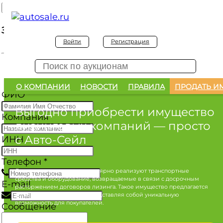
Заявка на покупку
Войти
Регистрация
Заявка на покупку изъятого а/м
О КОМПАНИИ
НОВОСТИ
ПРАВИЛА
ПРОДАТЬ И
ФИО
*
Выгодно приобрести имущество
Компания
лизинговых компаний
— просто
с Авто-Сейл
ИНН
Телефон
*
Лизинговые компании регулярно реализуют транспортные
средства и оборудование, возвращаемые в связи с досрочным
E-mail
расторжением договоров лизинга. Такое имущество предлагается
по конкурентным ценам, представляя собой уникальную
возможность для покупателей.
Сообщение