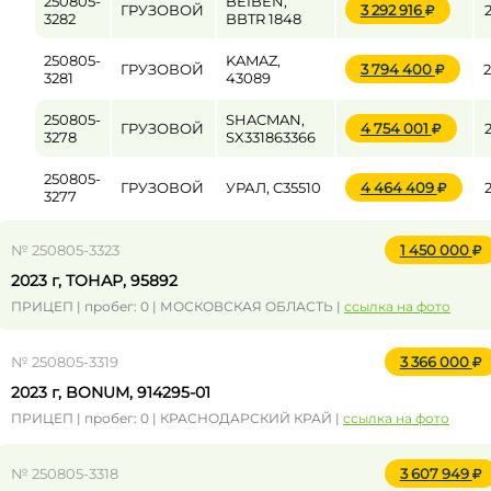
250805-
BEIBEN,
ГРУЗОВОЙ
3 292 916
3282
BBTR 1848
250805-
KAMAZ,
ГРУЗОВОЙ
3 794 400
3281
43089
250805-
SHACMAN,
ГРУЗОВОЙ
4 754 001
3278
SX331863366
250805-
ГРУЗОВОЙ
УРАЛ, C35510
4 464 409
3277
№ 250805-3323
1 450 000
2023 г, ТОНАР, 95892
ПРИЦЕП | пробег: 0 | МОСКОВСКАЯ ОБЛАСТЬ |
ссылка на фото
№ 250805-3319
3 366 000
2023 г, BONUM, 914295-01
ПРИЦЕП | пробег: 0 | КРАСНОДАРСКИЙ КРАЙ |
ссылка на фото
№ 250805-3318
3 607 949