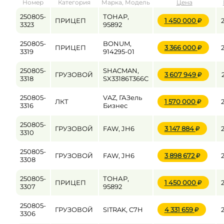
Номер
Категория
Марка, Модель
Цена
от
до
250805-
ТОНАР,
ПРИЦЕП
1 450 000
3323
95892
250805-
BONUM,
ПРИЦЕП
3 366 000
Цена
3319
914295-01
от
до
250805-
SHACMAN,
ГРУЗОВОЙ
3 607 949
3318
SX33186T366C
250805-
VAZ, ГАЗель
ЛКТ
1 570 000
3316
Бизнес
250805-
ГРУЗОВОЙ
FAW, JH6
3 147 884
3310
250805-
ГРУЗОВОЙ
FAW, JH6
3 898 672
3308
250805-
ТОНАР,
ПРИЦЕП
1 450 000
3307
95892
250805-
ГРУЗОВОЙ
SITRAK, C7H
4 331 659
3306