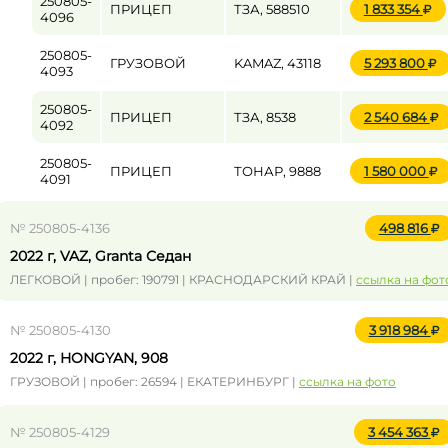
250805-
ПРИЦЕП
ТЗА, 588510
1 833 354
4096
250805-
ГРУЗОВОЙ
KAMAZ, 43118
5 293 800
4093
250805-
ПРИЦЕП
ТЗА, 8538
2 540 684
4092
250805-
ПРИЦЕП
ТОНАР, 9888
1 580 000
4091
№ 250805-4136
498 816
2022 г, VAZ, Granta Седан
ЛЕГКОВОЙ | пробег: 190791 | КРАСНОДАРСКИЙ КРАЙ |
ссылка на фот
№ 250805-4130
3 918 984
2022 г, HONGYAN, 908
ГРУЗОВОЙ | пробег: 26594 | ЕКАТЕРИНБУРГ |
ссылка на фото
№ 250805-4129
3 454 363