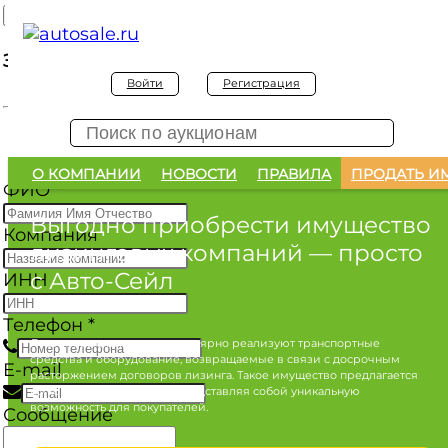
Заявка на покупку
Войти
Регистрация
Заявка на покупку изъятого а/м
О КОМПАНИИ
НОВОСТИ
ПРАВИЛА
ПРОДАТЬ И
ФИО
*
Выгодно приобрести имущество
Компания
лизинговых компаний
— просто
с Авто-Сейл
ИНН
Телефон
*
Лизинговые компании регулярно реализуют транспортные
средства и оборудование, возвращаемые в связи с досрочным
E-mail
расторжением договоров лизинга. Такое имущество предлагается
по конкурентным ценам, представляя собой уникальную
возможность для покупателей.
Сообщение