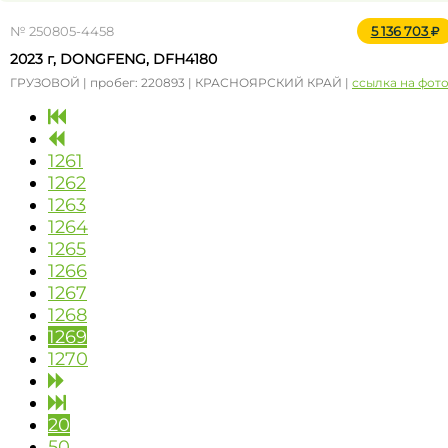
№ 250805-4458
5 136 703
2023 г, DONGFENG, DFH4180
ГРУЗОВОЙ | пробег: 220893 | КРАСНОЯРСКИЙ КРАЙ |
ссылка на фот
1261
1262
1263
1264
1265
1266
1267
1268
1269
1270
20
50