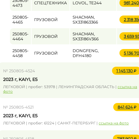
250805-
СПЕЦТЕХНИКА
LOVOL, TE244
981 24
4473
250805-
SHACMAN,
ГРУЗОВОЙ
2 318 3
4465
SX331863366
250805-
SHACMAN,
ГРУЗОВОЙ
3 659 9
4464
SX33186V366
250805-
DONGFENG,
ГРУЗОВОЙ
5 136 7
4458
DFH4180
№ 250805-4524
1 145 130
2023 г, KAIYI, E5
ЛЕГКОВОЙ | пробег: 53978 | ЛЕНИНГРАДСКАЯ ОБЛАСТЬ |
ссылка на
фото
№ 250805-4521
841 624
2023 г, KAIYI, E5
ЛЕГКОВОЙ | пробег: 61224 | САНКТ-ПЕТЕРБУРГ |
ссылка на фото
№ 250805-4518
783 902