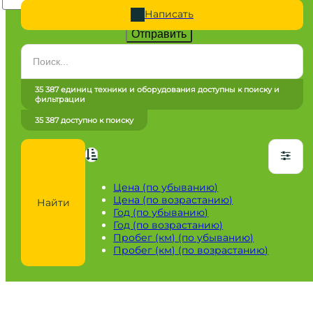
Написать
Отправить
Категория
Все категории
35 387 единиц техники и оборудования доступны к поиску и
фильтрации
Марка
35 387 доступно к поиску
Все марки
Модель
Сначала выберите марку
Цена (по убыванию)
Цена (по возрастанию)
Найти
Город / регион
Год (по убыванию)
Год (по возрастанию)
Все города
Пробег (км) (по убыванию)
Пробег (км) (по возрастанию)
Год
от
до
Пробег / Наработка