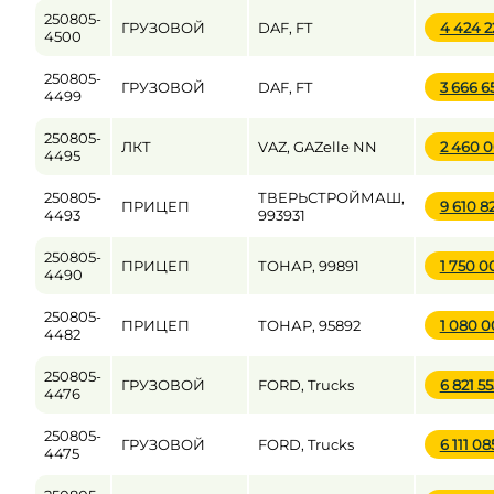
250805-
ГРУЗОВОЙ
DAF, FT
4 424 
4500
250805-
ГРУЗОВОЙ
DAF, FT
3 666 6
4499
250805-
ЛКТ
VAZ, GAZelle NN
2 460 
4495
250805-
ТВЕРЬСТРОЙМАШ,
ПРИЦЕП
9 610 8
4493
993931
250805-
ПРИЦЕП
ТОНАР, 99891
1 750 
4490
250805-
ПРИЦЕП
ТОНАР, 95892
1 080 
4482
250805-
ГРУЗОВОЙ
FORD, Trucks
6 821 5
4476
250805-
ГРУЗОВОЙ
FORD, Trucks
6 111 0
4475