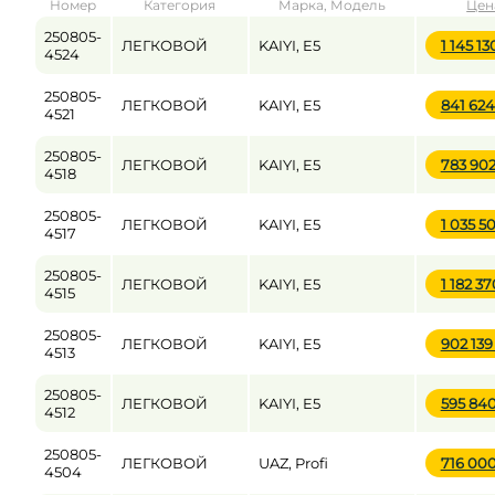
Номер
Категория
Марка, Модель
Цен
от
до
250805-
ЛЕГКОВОЙ
KAIYI, E5
1 145 1
4524
250805-
ЛЕГКОВОЙ
KAIYI, E5
841 62
Цена
4521
от
до
250805-
ЛЕГКОВОЙ
KAIYI, E5
783 90
4518
250805-
ЛЕГКОВОЙ
KAIYI, E5
1 035 5
4517
250805-
ЛЕГКОВОЙ
KAIYI, E5
1 182 3
4515
250805-
ЛЕГКОВОЙ
KAIYI, E5
902 13
4513
250805-
ЛЕГКОВОЙ
KAIYI, E5
595 84
4512
250805-
ЛЕГКОВОЙ
UAZ, Profi
716 00
4504