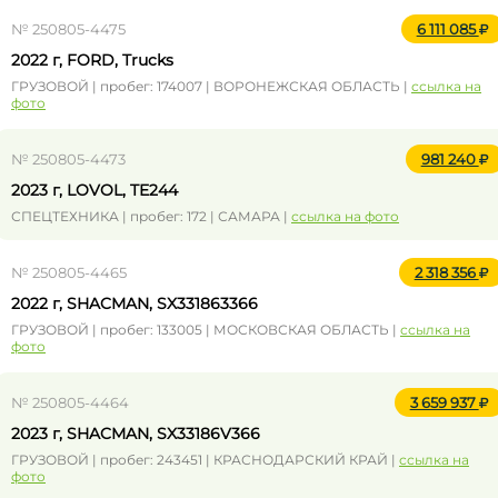
№ 250805-4475
6 111 085
2022 г, FORD, Trucks
ГРУЗОВОЙ | пробег: 174007 | ВОРОНЕЖСКАЯ ОБЛАСТЬ |
ссылка на
фото
№ 250805-4473
981 240
2023 г, LOVOL, TE244
СПЕЦТЕХНИКА | пробег: 172 | САМАРА |
ссылка на фото
№ 250805-4465
2 318 356
2022 г, SHACMAN, SX331863366
ГРУЗОВОЙ | пробег: 133005 | МОСКОВСКАЯ ОБЛАСТЬ |
ссылка на
фото
№ 250805-4464
3 659 937
2023 г, SHACMAN, SX33186V366
ГРУЗОВОЙ | пробег: 243451 | КРАСНОДАРСКИЙ КРАЙ |
ссылка на
фото