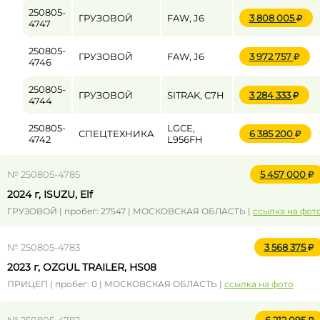
250805-
ГРУЗОВОЙ
FAW, J6
3 808 005
4747
250805-
ГРУЗОВОЙ
FAW, J6
3 972 757
4746
250805-
ГРУЗОВОЙ
SITRAK, C7H
3 284 333
4744
250805-
LGCE,
СПЕЦТЕХНИКА
6 385 200
4742
L956FH
№ 250805-4785
5 457 000
2024 г, ISUZU, Elf
ГРУЗОВОЙ | пробег: 27547 | МОСКОВСКАЯ ОБЛАСТЬ |
ссылка на фот
№ 250805-4783
3 568 375
2023 г, OZGUL TRAILER, HS08
ПРИЦЕП | пробег: 0 | МОСКОВСКАЯ ОБЛАСТЬ |
ссылка на фото