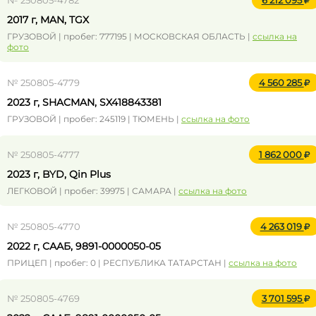
№ 250805-4782
6 212 095
2017 г, MAN, TGX
ГРУЗОВОЙ | пробег: 777195 | МОСКОВСКАЯ ОБЛАСТЬ |
ссылка на
фото
№ 250805-4779
4 560 285
2023 г, SHACMAN, SX418843381
ГРУЗОВОЙ | пробег: 245119 | ТЮМЕНЬ |
ссылка на фото
№ 250805-4777
1 862 000
2023 г, BYD, Qin Plus
ЛЕГКОВОЙ | пробег: 39975 | САМАРА |
ссылка на фото
№ 250805-4770
4 263 019
2022 г, СААБ, 9891-0000050-05
ПРИЦЕП | пробег: 0 | РЕСПУБЛИКА ТАТАРСТАН |
ссылка на фото
№ 250805-4769
3 701 595