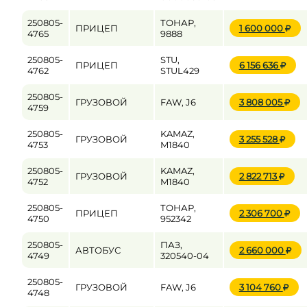
250805-
ТОНАР,
ПРИЦЕП
1 600 000
4765
9888
250805-
STU,
ПРИЦЕП
6 156 636
4762
STUL429
250805-
ГРУЗОВОЙ
FAW, J6
3 808 005
4759
250805-
KAMAZ,
ГРУЗОВОЙ
3 255 528
4753
M1840
250805-
KAMAZ,
ГРУЗОВОЙ
2 822 713
4752
M1840
250805-
ТОНАР,
ПРИЦЕП
2 306 700
4750
952342
250805-
ПАЗ,
АВТОБУС
2 660 000
4749
320540-04
250805-
ГРУЗОВОЙ
FAW, J6
3 104 760
4748