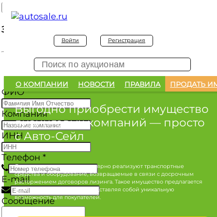
Заявка на покупку
Войти
Регистрация
Заявка на покупку изъятого а/м
О КОМПАНИИ
НОВОСТИ
ПРАВИЛА
ПРОДАТЬ И
ФИО
*
Выгодно приобрести имущество
Компания
лизинговых компаний
— просто
с Авто-Сейл
ИНН
Телефон
*
Лизинговые компании регулярно реализуют транспортные
средства и оборудование, возвращаемые в связи с досрочным
E-mail
расторжением договоров лизинга. Такое имущество предлагается
по конкурентным ценам, представляя собой уникальную
возможность для покупателей.
Сообщение