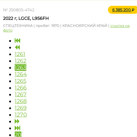
№ 250805-4742
6 385 200
2022 г, LGCE, L956FH
СПЕЦТЕХНИКА | пробег: 1970 | КРАСНОЯРСКИЙ КРАЙ |
ссылка на
фото
1261
1262
1263
1264
1265
1266
1267
1268
1269
1270
20