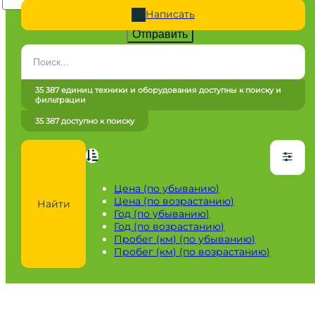
Написать
Отправить
Категория
Все категории
35 387 единиц техники и оборудования доступны к поиску и
фильтрации
Марка
35 387 доступно к поиску
Все марки
Модель
Сначала выберите марку
Цена (по убыванию)
Цена (по возрастанию)
Найти
Город / регион
Год (по убыванию)
Год (по возрастанию)
Все города
Пробег (км) (по убыванию)
Пробег (км) (по возрастанию)
Год
от
до
Пробег / Наработка