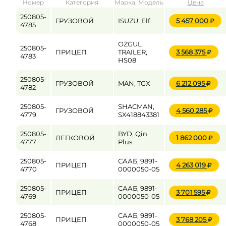
Номер
Категория
Марка, Модель
Цена
от
до
250805-
ГРУЗОВОЙ
ISUZU, Elf
5 457 000
4785
OZGUL
250805-
Цена
ПРИЦЕП
TRAILER,
3 568 375
4783
HS08
от
до
250805-
ГРУЗОВОЙ
MAN, TGX
6 212 095
4782
250805-
SHACMAN,
ГРУЗОВОЙ
4 560 285
4779
SX418843381
250805-
BYD, Qin
ЛЕГКОВОЙ
1 862 000
4777
Plus
250805-
СААБ, 9891-
ПРИЦЕП
4 263 019
4770
0000050-05
250805-
СААБ, 9891-
ПРИЦЕП
3 701 595
4769
0000050-05
250805-
СААБ, 9891-
ПРИЦЕП
3 768 205
4768
0000050-05