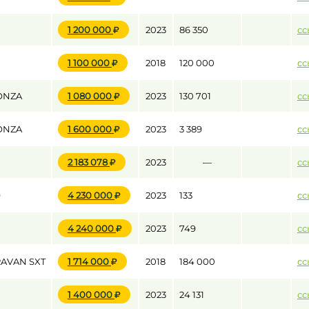
1 200 000
2023
86 350
сс
1 100 000
2018
120 000
сс
ONZA
1 080 000
2023
130 701
сс
ONZA
1 600 000
2023
3 389
сс
2 183 078
2023
—
сс
9
4 230 000
2023
133
сс
4 240 000
2023
749
сс
AVAN SXT
1 714 000
2018
184 000
сс
1 400 000
2023
24 131
сс