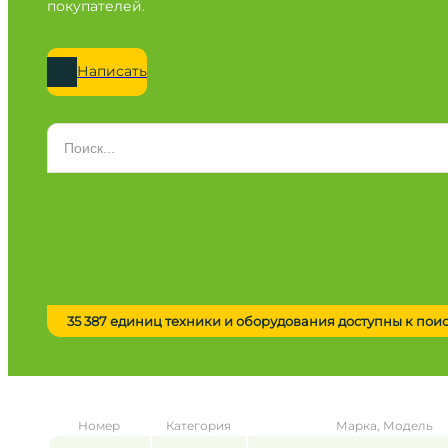
покупателей.
Написать
Категория
Все категории
Марка
Все марки
Модель
Сначала выберите марку
35 387 единиц техники и оборудования доступны к пои
Город / регион
Все города
Год
Номер
Категория
Марка, Модель
от