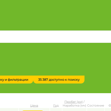
ску и фильтрации
35 387 доступно к поиску
Пробег (км)
/
Цена
Год
Наработка (мч)
Состояние
Ф
до