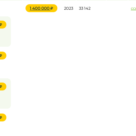
1 400 000
2023
33 142
сс