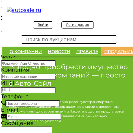
Заявка на покупку
Войти
Регистрация
Заявка на покупку изъятого а/м
О КОМПАНИИ
НОВОСТИ
ПРАВИЛА
ПРОДАТЬ И
ФИО
*
Выгодно приобрести имущество
Компания
лизинговых компаний
— просто
с Авто-Сейл
ИНН
Телефон
*
Лизинговые компании регулярно реализуют транспортные
средства и оборудование, возвращаемые в связи с досрочным
E-mail
расторжением договоров лизинга. Такое имущество предлагается
по конкурентным ценам, представляя собой уникальную
возможность для покупателей.
Сообщение