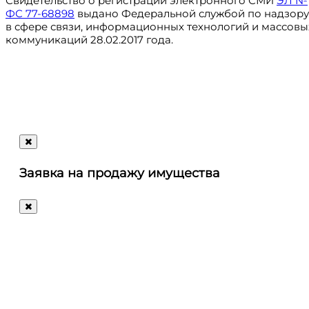
Свидетельство о регистрации электронного СМИ
ЭЛ №
ФС 77-68898
выдано Федеральной службой по надзору
в сфере связи, информационных технологий и массовы
коммуникаций 28.02.2017 года.
Регистрация
@ru_autosale
letters@autosale.ru
Заявка на продажу имущества
+7 (495) 488-72-72
Ответим
на
любые
ваши
вопросы!