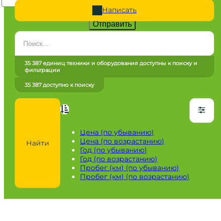
Написать
Отправить
Категория
Все категории
35 387 единиц техники и оборудования доступны к поиску и
фильтрации
Марка
35 387 доступно к поиску
Все марки
Модель
Сначала выберите марку
Цена (по убыванию)
Цена (по возрастанию)
Найти
Город / регион
Год (по убыванию)
Год (по возрастанию)
Все города
Пробег (км) (по убыванию)
Пробег (км) (по возрастанию)
Год
от
до
Пробег / Наработка