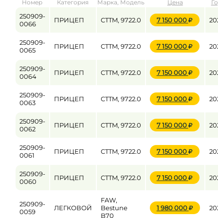
Номер
Категория
Марка, Модель
Цена
Г
от
до
250909-
ПРИЦЕП
CTTM, 9722.0
7 150 000
20
0066
250909-
ПРИЦЕП
CTTM, 9722.0
7 150 000
20
Цена
0065
от
до
250909-
ПРИЦЕП
CTTM, 9722.0
7 150 000
20
0064
250909-
ПРИЦЕП
CTTM, 9722.0
7 150 000
20
0063
250909-
ПРИЦЕП
CTTM, 9722.0
7 150 000
20
0062
250909-
ПРИЦЕП
CTTM, 9722.0
7 150 000
20
0061
250909-
ПРИЦЕП
CTTM, 9722.0
7 150 000
20
0060
FAW,
250909-
ЛЕГКОВОЙ
Bestune
1 980 000
20
0059
B70