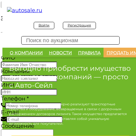
Заявка на покупку
Войти
Регистрация
Заявка на покупку изъятого а/м
О КОМПАНИИ
НОВОСТИ
ПРАВИЛА
ПРОДАТЬ И
ФИО
*
Выгодно приобрести имущество
Компания
лизинговых компаний
— просто
с Авто-Сейл
ИНН
Телефон
*
Лизинговые компании регулярно реализуют транспортные
средства и оборудование, возвращаемые в связи с досрочным
E-mail
расторжением договоров лизинга. Такое имущество предлагается
по конкурентным ценам, представляя собой уникальную
возможность для покупателей.
Сообщение