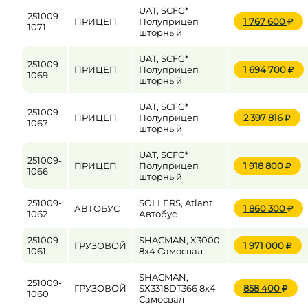
UAT, SCFG*
251009-
ПРИЦЕП
Полуприцеп
1 767 600
1071
шторный
UAT, SCFG*
251009-
ПРИЦЕП
Полуприцеп
1 694 700
1069
шторный
UAT, SCFG*
251009-
ПРИЦЕП
Полуприцеп
2 397 816
1067
шторный
UAT, SCFG*
251009-
ПРИЦЕП
Полуприцеп
1 918 800
1066
шторный
251009-
SOLLERS, Atlant
АВТОБУС
1 860 300
1062
Автобус
251009-
SHACMAN, X3000
ГРУЗОВОЙ
1 971 000
1061
8x4 Самосвал
SHACMAN,
251009-
ГРУЗОВОЙ
SX3318DT366 8x4
858 400
1060
Самосвал