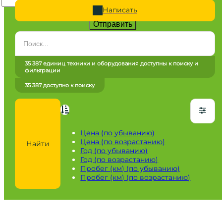
Написать
Отправить
Категория
Все категории
35 387 единиц техники и оборудования доступны к поиску и
фильтрации
Марка
35 387 доступно к поиску
Все марки
Модель
Сначала выберите марку
Цена (по убыванию)
Цена (по возрастанию)
Найти
Город / регион
Год (по убыванию)
Год (по возрастанию)
Все города
Пробег (км) (по убыванию)
Пробег (км) (по возрастанию)
Год
от
до
Пробег / Наработка