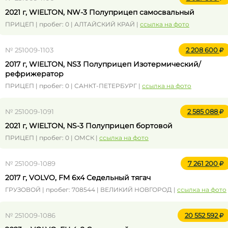
2021 г, WIELTON, NW-3 Полуприцеп самосвальный
ПРИЦЕП | пробег: 0 | АЛТАЙСКИЙ КРАЙ |
ссылка на фото
№ 251009-1103
2 208 600
2017 г, WIELTON, NS3 Полуприцеп Изотермический/
рефрижератор
ПРИЦЕП | пробег: 0 | САНКТ-ПЕТЕРБУРГ |
ссылка на фото
№ 251009-1091
2 585 088
2021 г, WIELTON, NS-3 Полуприцеп бортовой
ПРИЦЕП | пробег: 0 | ОМСК |
ссылка на фото
№ 251009-1089
7 261 200
2017 г, VOLVO, FM 6x4 Седельный тягач
ГРУЗОВОЙ | пробег: 708544 | ВЕЛИКИЙ НОВГОРОД |
ссылка на фото
№ 251009-1086
20 552 592