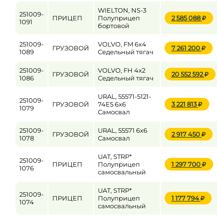
WIELTON, NS-3
251009-
ПРИЦЕП
Полуприцеп
2 585 088
1091
бортовой
251009-
VOLVO, FM 6x4
ГРУЗОВОЙ
7 261 200
1089
Седельный тягач
251009-
VOLVO, FH 4x2
ГРУЗОВОЙ
20 552 592
1086
Седельный тягач
URAL, 55571-5121-
251009-
ГРУЗОВОЙ
74Е5 6x6
3 221 813
1079
Самосвал
251009-
URAL, 55571 6x6
ГРУЗОВОЙ
2 917 450
1078
Самосвал
UAT, STRP*
251009-
ПРИЦЕП
Полуприцеп
1 297 700
1076
самосвальный
UAT, STRP*
251009-
ПРИЦЕП
Полуприцеп
1 177 794
1074
самосвальный