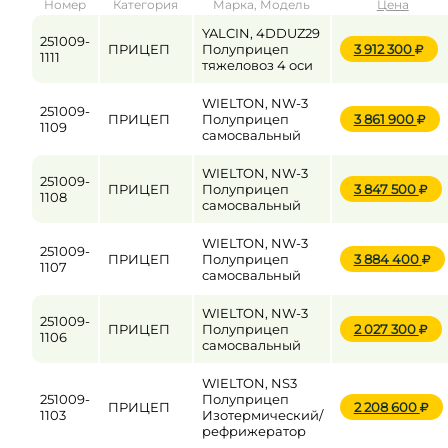
Номер
Категория
Марка, Модель
Цена
от
до
YALCIN, 4DDUZ29
251009-
ПРИЦЕП
Полуприцеп
3 912 300
1111
тяжеловоз 4 оси
Цена
WIELTON, NW-3
251009-
ПРИЦЕП
Полуприцеп
3 861 900
от
до
1109
самосвальный
WIELTON, NW-3
251009-
ПРИЦЕП
Полуприцеп
3 847 500
1108
самосвальный
WIELTON, NW-3
251009-
ПРИЦЕП
Полуприцеп
3 884 400
1107
самосвальный
WIELTON, NW-3
251009-
ПРИЦЕП
Полуприцеп
2 027 300
1106
самосвальный
WIELTON, NS3
251009-
Полуприцеп
ПРИЦЕП
2 208 600
1103
Изотермический/
рефрижератор