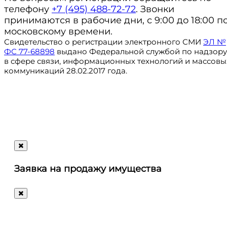
телефону
+7 (495) 488-72-72
. Звонки
принимаются в рабочие дни, с 9:00 до 18:00 п
московскому времени.
Свидетельство о регистрации электронного СМИ
ЭЛ №
ФС 77-68898
выдано Федеральной службой по надзору
в сфере связи, информационных технологий и массовы
коммуникаций 28.02.2017 года.
Регистрация
@ru_autosale
letters@autosale.ru
Заявка на продажу имущества
+7 (495) 488-72-72
Ответим
на
любые