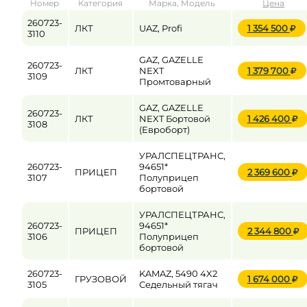
Номер
Категория
Марка, Модель
Цена
от
до
260723-
ЛКТ
UAZ, Profi
1 354 500
3110
GAZ, GAZELLE
260723-
Цена
ЛКТ
NEXT
1 379 700
3109
Промтоварный
от
до
GAZ, GAZELLE
260723-
ЛКТ
NEXT Бортовой
1 426 400
3108
(Евроборт)
УРАЛСПЕЦТРАНС,
260723-
94651*
ПРИЦЕП
2 369 600
3107
Полуприцеп
бортовой
УРАЛСПЕЦТРАНС,
260723-
94651*
ПРИЦЕП
2 344 800
3106
Полуприцеп
бортовой
260723-
KAMAZ, 5490 4X2
ГРУЗОВОЙ
1 674 000
3105
Седельный тягач