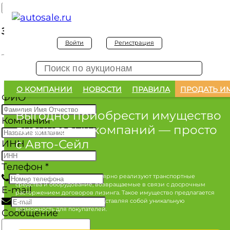
Заявка на покупку
Войти
Регистрация
Заявка на покупку изъятого а/м
О КОМПАНИИ
НОВОСТИ
ПРАВИЛА
ПРОДАТЬ И
ФИО
*
Выгодно приобрести имущество
Компания
лизинговых компаний
— просто
с Авто-Сейл
ИНН
Телефон
*
Лизинговые компании регулярно реализуют транспортные
средства и оборудование, возвращаемые в связи с досрочным
E-mail
расторжением договоров лизинга. Такое имущество предлагается
по конкурентным ценам, представляя собой уникальную
возможность для покупателей.
Сообщение