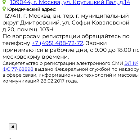
109044, г. Москва, ул. Крутицкий Вал, д.14
Юридический адрес:
127411, г. Москва, вн. тер. г. муниципальный
округ Дмитровский, ул. Софьи Ковалевской,
д.20, помещ. 103Н
По вопросам регистрации обращайтесь по
телефону
+7 (495) 488-72-72
. Звонки
принимаются в рабочие дни, с 9:00 до 18:00 п
московскому времени.
Свидетельство о регистрации электронного СМИ
ЭЛ №
ФС 77-68898
выдано Федеральной службой по надзору
в сфере связи, информационных технологий и массовы
коммуникаций 28.02.2017 года.
Регистрация
@ru_autosale
letters@autosale.ru