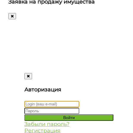
Заявка на продажу имущества
+7 (495) 488-72-72
Ответим
на
любые
ваши
вопросы!
Авторизация
Забыли пароль?
Регистрация