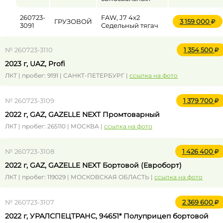
260723-
FAW, J7 4x2
ГРУЗОВОЙ
3 159 000
3091
Седельный тягач
№ 260723-3110
1 354 500
2023 г, UAZ, Profi
ЛКТ | пробег: 9191 | САНКТ-ПЕТЕРБУРГ |
ссылка на фото
№ 260723-3109
1 379 700
2022 г, GAZ, GAZELLE NEXT Промтоварный
ЛКТ | пробег: 265110 | МОСКВА |
ссылка на фото
№ 260723-3108
1 426 400
2022 г, GAZ, GAZELLE NEXT Бортовой (Евроборт)
ЛКТ | пробег: 119029 | МОСКОВСКАЯ ОБЛАСТЬ |
ссылка на фото
№ 260723-3107
2 369 600
2022 г, УРАЛСПЕЦТРАНС, 94651* Полуприцеп бортовой