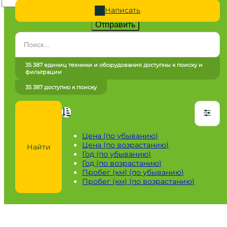
Написать
Отправить
Категория
Все категории
35 387 единиц техники и оборудования доступны к поиску и
фильтрации
Марка
35 387 доступно к поиску
Все марки
Модель
Сначала выберите марку
Цена (по убыванию)
Цена (по возрастанию)
Найти
Город / регион
Год (по убыванию)
Год (по возрастанию)
Все города
Пробег (км) (по убыванию)
Пробег (км) (по возрастанию)
Год
от
до
Пробег / Наработка