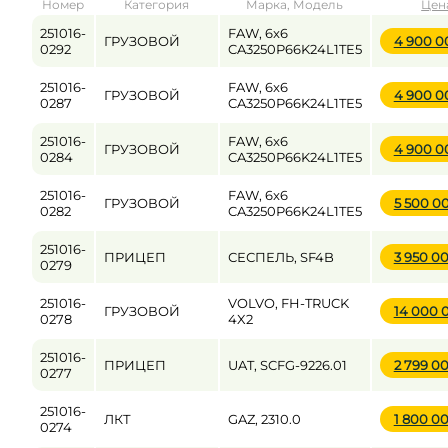
Номер
Категория
Марка, Модель
Цен
от
до
251016-
FAW, 6x6
ГРУЗОВОЙ
4 900 
0292
CA3250P66K24L1TE5
251016-
FAW, 6x6
ГРУЗОВОЙ
4 900 
Цена
0287
CA3250P66K24L1TE5
от
до
251016-
FAW, 6x6
ГРУЗОВОЙ
4 900 
0284
CA3250P66K24L1TE5
251016-
FAW, 6x6
ГРУЗОВОЙ
5 500 0
0282
CA3250P66K24L1TE5
251016-
ПРИЦЕП
СЕСПЕЛЬ, SF4B
3 950 0
0279
251016-
VOLVO, FH-TRUCK
ГРУЗОВОЙ
14 000 
0278
4X2
251016-
ПРИЦЕП
UAT, SCFG-9226.01
2 799 0
0277
251016-
ЛКТ
GAZ, 2310.0
1 800 0
0274