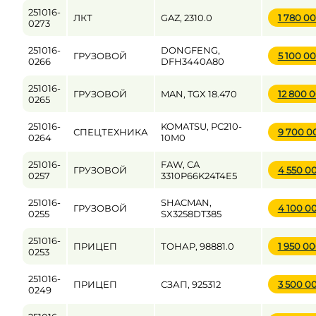
251016-
ЛКТ
GAZ, 2310.0
1 780 0
0273
251016-
DONGFENG,
ГРУЗОВОЙ
5 100 0
0266
DFH3440A80
251016-
ГРУЗОВОЙ
MAN, TGX 18.470
12 800 
0265
251016-
KOMATSU, PC210-
СПЕЦТЕХНИКА
9 700 
0264
10M0
251016-
FAW, CA
ГРУЗОВОЙ
4 550 0
0257
3310P66K24T4E5
251016-
SHACMAN,
ГРУЗОВОЙ
4 100 0
0255
SX3258DT385
251016-
ПРИЦЕП
ТОНАР, 98881.0
1 950 0
0253
251016-
ПРИЦЕП
СЗАП, 925312
3 500 0
0249