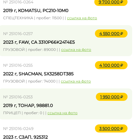
№ 251016-0264
9 700 000
2019 г, KOMATSU, PC210-10M0
СПЕЦТЕХНИКА | пробег: 11500 | |
ссылка на фото
№ 251016-0257
4 550 000
2023 г, FAW, CA 3310P66K24T4E5
ГРУЗОВОЙ | пробег: 89000 | |
ссылка на фото
№ 251016-0255
4 100 000
2022 г, SHACMAN, SX3258DT385
ГРУЗОВОЙ | пробег: 74000 | |
ссылка на фото
№ 251016-0253
1 950 000
2019 г, ТОНАР, 98881.0
ПРИЦЕП | пробег: 0 | |
ссылка на фото
№ 251016-0249
3 500 000
2023 г, СЗАП, 925312