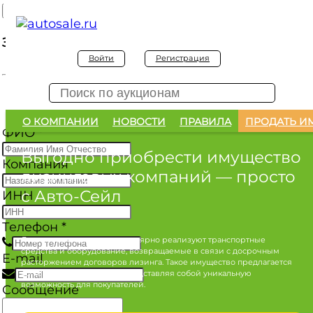
Заявка на покупку
Войти
Регистрация
Заявка на покупку изъятого а/м
О КОМПАНИИ
НОВОСТИ
ПРАВИЛА
ПРОДАТЬ И
ФИО
*
Выгодно приобрести имущество
Компания
лизинговых компаний
— просто
с Авто-Сейл
ИНН
Телефон
*
Лизинговые компании регулярно реализуют транспортные
средства и оборудование, возвращаемые в связи с досрочным
E-mail
расторжением договоров лизинга. Такое имущество предлагается
по конкурентным ценам, представляя собой уникальную
возможность для покупателей.
Сообщение