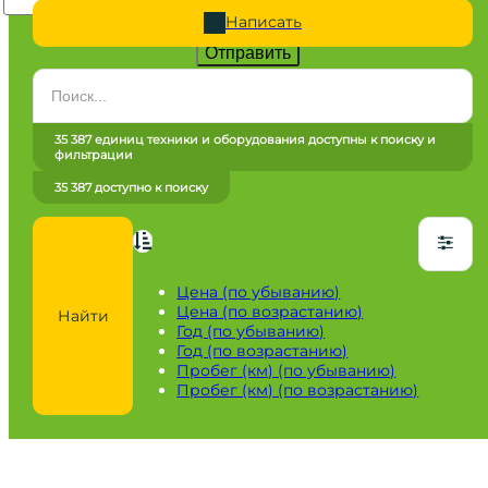
Написать
Отправить
Категория
Все категории
35 387 единиц техники и оборудования доступны к поиску и
фильтрации
Марка
35 387 доступно к поиску
Все марки
Модель
Сначала выберите марку
Цена (по убыванию)
Цена (по возрастанию)
Найти
Город / регион
Год (по убыванию)
Год (по возрастанию)
Все города
Пробег (км) (по убыванию)
Пробег (км) (по возрастанию)
Год
от
до
Пробег / Наработка