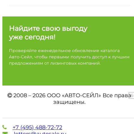
Найдите свою выгоду
уже сегодня!
Проверяйте еженедельное обновление каталога
Авто-Сейл, чтобы первыми получить доступ к лучшим
предложениям от лизинговых компаний.
2008 – 2026 ООО «АВТО-СЕЙЛ» Все права
16
защищены.
+7 (495) 488-72-72
letters@autosale.ru