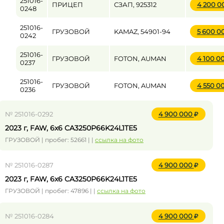
251016-
ПРИЦЕП
СЗАП, 925312
4 200 
0248
251016-
ГРУЗОВОЙ
KAMAZ, 54901-94
5 600 0
0242
251016-
ГРУЗОВОЙ
FOTON, AUMAN
4 100 0
0237
251016-
ГРУЗОВОЙ
FOTON, AUMAN
4 550 0
0236
№ 251016-0292
4 900 000
2023 г, FAW, 6x6 CA3250P66K24L1TE5
ГРУЗОВОЙ | пробег: 52661 | |
ссылка на фото
№ 251016-0287
4 900 000
2023 г, FAW, 6x6 CA3250P66K24L1TE5
ГРУЗОВОЙ | пробег: 47896 | |
ссылка на фото
№ 251016-0284
4 900 000