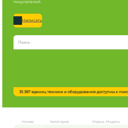
покупателей.
Написать
Категория
Все категории
Марка
Все марки
Модель
Сначала выберите марку
35 387 единиц техники и оборудования доступны к пои
Город / регион
Все города
Год
Номер
Категория
Марка, Модель
от