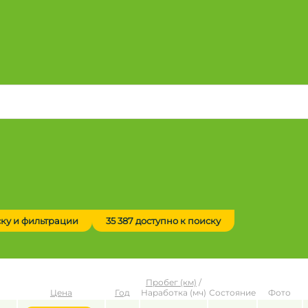
ску и фильтрации
35 387 доступно к поиску
Пробег (км)
/
Цена
Год
Наработка (мч)
Состояние
Фото
до