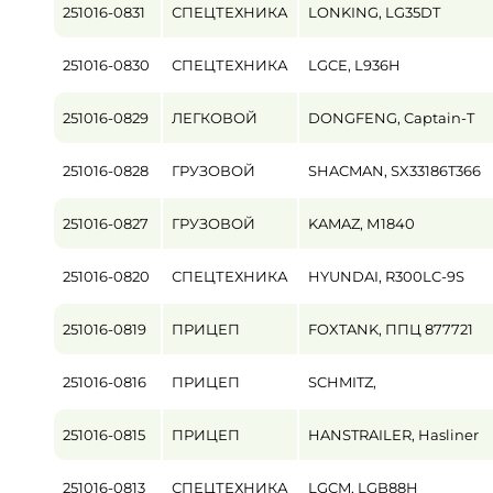
251016-0831
СПЕЦТЕХНИКА
LONKING, LG35DT
Пробег / Наработка
251016-0830
СПЕЦТЕХНИКА
LGCE, L936H
от
251016-0829
ЛЕГКОВОЙ
DONGFENG, Captain-T
Цена
от
251016-0828
ГРУЗОВОЙ
SHACMAN, SX33186T366
251016-0827
ГРУЗОВОЙ
KAMAZ, М1840
251016-0820
СПЕЦТЕХНИКА
HYUNDAI, R300LC-9S
251016-0819
ПРИЦЕП
FOXTANK, ППЦ 877721
251016-0816
ПРИЦЕП
SCHMITZ,
251016-0815
ПРИЦЕП
HANSTRAILER, Hasliner
251016-0813
СПЕЦТЕХНИКА
LGCM, LGB88H