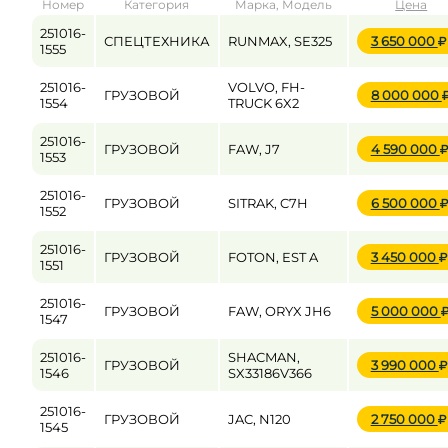
Номер
Категория
Марка, Модель
Цена
от
до
251016-
СПЕЦТЕХНИКА
RUNMAX, SE325
3 650 000
1555
251016-
VOLVO, FH-
ГРУЗОВОЙ
8 000 000
Цена
1554
TRUCK 6X2
от
до
251016-
ГРУЗОВОЙ
FAW, J7
4 590 000
1553
251016-
ГРУЗОВОЙ
SITRAK, C7H
6 500 000
1552
251016-
ГРУЗОВОЙ
FOTON, EST A
3 450 000
1551
251016-
ГРУЗОВОЙ
FAW, ORYX JH6
5 000 000
1547
251016-
SHACMAN,
ГРУЗОВОЙ
3 990 000
1546
SX33186V366
251016-
ГРУЗОВОЙ
JAC, N120
2 750 000
1545