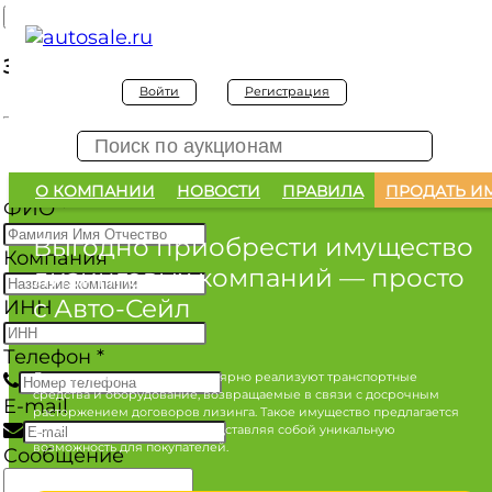
Заявка на покупку
Войти
Регистрация
Заявка на покупку изъятого а/м
О КОМПАНИИ
НОВОСТИ
ПРАВИЛА
ПРОДАТЬ И
ФИО
*
Выгодно приобрести имущество
Компания
лизинговых компаний
— просто
с Авто-Сейл
ИНН
Телефон
*
Лизинговые компании регулярно реализуют транспортные
средства и оборудование, возвращаемые в связи с досрочным
E-mail
расторжением договоров лизинга. Такое имущество предлагается
по конкурентным ценам, представляя собой уникальную
возможность для покупателей.
Сообщение