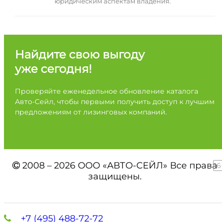
юридическим аспектам владения.
Найдите свою выгоду
уже сегодня!
Проверяйте еженедельное обновление каталога
Авто-Сейл, чтобы первыми получить доступ к лучшим
предложениям от лизинговых компаний.
2008 – 2026 ООО «АВТО-СЕЙЛ» Все права
16
защищены.
+7 (495) 488-72-72