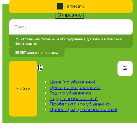
Написать
Отправить
Категория
Все категории
35 387 единиц техники и оборудования доступны к поиску и
фильтрации
Марка
35 387 доступно к поиску
Все марки
Модель
Сначала выберите марку
Цена (по убыванию)
Цена (по возрастанию)
Найти
Город / регион
Год (по убыванию)
Год (по возрастанию)
Все города
Пробег (км) (по убыванию)
Пробег (км) (по возрастанию)
Год
от
до
Пробег / Наработка