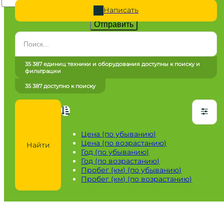
Написать
Отправить
Категория
Все категории
35 387 единиц техники и оборудования доступны к поиску и
фильтрации
Марка
35 387 доступно к поиску
Все марки
Модель
Сначала выберите марку
Цена (по убыванию)
Цена (по возрастанию)
Найти
Город / регион
Год (по убыванию)
Год (по возрастанию)
Все города
Пробег (км) (по убыванию)
Пробег (км) (по возрастанию)
Год
от
до
Пробег / Наработка