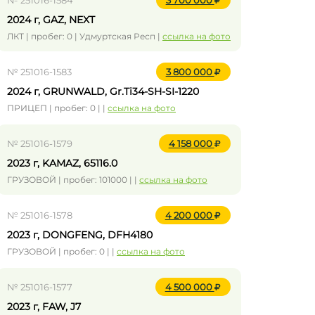
№ 251016-1584
3 700 000
2024 г, GAZ, NEXT
ЛКТ | пробег: 0 | Удмуртская Респ |
ссылка на фото
№ 251016-1583
3 800 000
2024 г, GRUNWALD, Gr.Ti34-SH-SI-1220
ПРИЦЕП | пробег: 0 | |
ссылка на фото
№ 251016-1579
4 158 000
2023 г, KAMAZ, 65116.0
ГРУЗОВОЙ | пробег: 101000 | |
ссылка на фото
№ 251016-1578
4 200 000
2023 г, DONGFENG, DFH4180
ГРУЗОВОЙ | пробег: 0 | |
ссылка на фото
№ 251016-1577
4 500 000
2023 г, FAW, J7