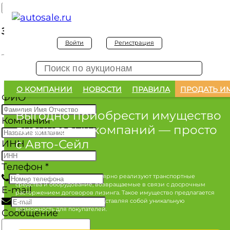
Заявка на покупку
Войти
Регистрация
Заявка на покупку изъятого а/м
О КОМПАНИИ
НОВОСТИ
ПРАВИЛА
ПРОДАТЬ И
ФИО
*
Выгодно приобрести имущество
Компания
лизинговых компаний
— просто
с Авто-Сейл
ИНН
Телефон
*
Лизинговые компании регулярно реализуют транспортные
средства и оборудование, возвращаемые в связи с досрочным
E-mail
расторжением договоров лизинга. Такое имущество предлагается
по конкурентным ценам, представляя собой уникальную
возможность для покупателей.
Сообщение