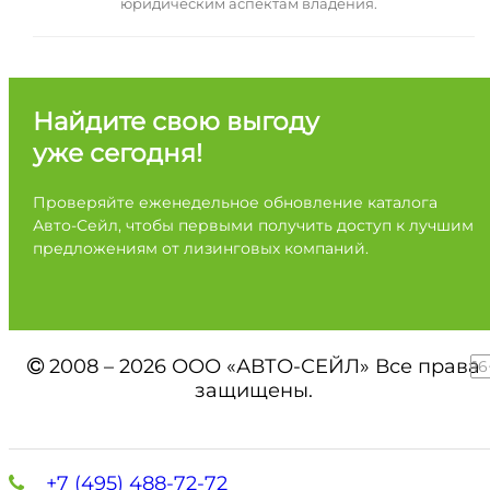
юридическим аспектам владения.
Найдите свою выгоду
уже сегодня!
Проверяйте еженедельное обновление каталога
Авто-Сейл, чтобы первыми получить доступ к лучшим
предложениям от лизинговых компаний.
2008 – 2026 ООО «АВТО-СЕЙЛ» Все права
16
защищены.
+7 (495) 488-72-72