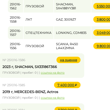
251016-
SHACMAN,
ГРУЗОВОЙ
5 550 0
1562
SX4188YY381
251016-
ЛКТ
GAZ, 3009Z7
3 800 0
1558
251016-
СПЕЦТЕХНИКА
LONKING, CDM835
3 049 0
1557
251016-
SCANIA, R450
ГРУЗОВОЙ
9 800 
1556
LA4X2MNA
№ 251016-1586
на оценке
2023 г, SHACMAN, SX33186T366
ГРУЗОВОЙ | пробег: 0 | |
ссылка на фото
№ 251016-1585
7 400 000
2019 г, MERCEDES-BENZ, Actros
ГРУЗОВОЙ | пробег: 0 | |
ссылка на фото