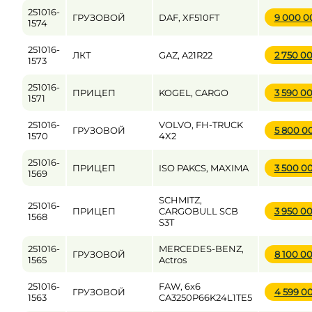
251016-
ГРУЗОВОЙ
DAF, XF510FT
9 000 
1574
251016-
ЛКТ
GAZ, A21R22
2 750 0
1573
251016-
ПРИЦЕП
KOGEL, CARGO
3 590 0
1571
251016-
VOLVO, FH-TRUCK
ГРУЗОВОЙ
5 800 0
1570
4X2
251016-
ПРИЦЕП
ISO PAKCS, MAXIMA
3 500 0
1569
SCHMITZ,
251016-
ПРИЦЕП
CARGOBULL SCB
3 950 0
1568
S3T
251016-
MERCEDES-BENZ,
ГРУЗОВОЙ
8 100 0
1565
Actros
251016-
FAW, 6x6
ГРУЗОВОЙ
4 599 0
1563
CA3250P66K24L1TE5