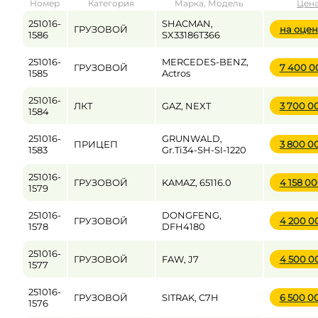
Номер
Категория
Марка, Модель
Цен
от
до
251016-
SHACMAN,
ГРУЗОВОЙ
на оце
1586
SX33186T366
251016-
MERCEDES-BENZ,
ГРУЗОВОЙ
7 400 
Цена
1585
Actros
от
до
251016-
ЛКТ
GAZ, NEXT
3 700 0
1584
251016-
GRUNWALD,
ПРИЦЕП
3 800 0
1583
Gr.Ti34-SH-SI-1220
251016-
ГРУЗОВОЙ
KAMAZ, 65116.0
4 158 0
1579
251016-
DONGFENG,
ГРУЗОВОЙ
4 200 
1578
DFH4180
251016-
ГРУЗОВОЙ
FAW, J7
4 500 
1577
251016-
ГРУЗОВОЙ
SITRAK, C7H
6 500 0
1576