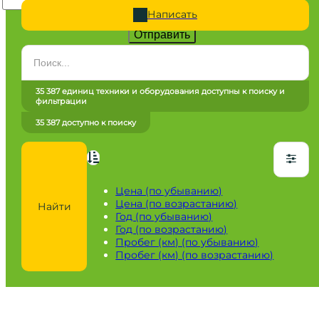
Написать
Отправить
Категория
Все категории
35 387 единиц техники и оборудования доступны к поиску и
фильтрации
Марка
35 387 доступно к поиску
Все марки
Модель
Сначала выберите марку
Цена (по убыванию)
Цена (по возрастанию)
Найти
Город / регион
Год (по убыванию)
Год (по возрастанию)
Все города
Пробег (км) (по убыванию)
Пробег (км) (по возрастанию)
Год
от
до
Пробег / Наработка