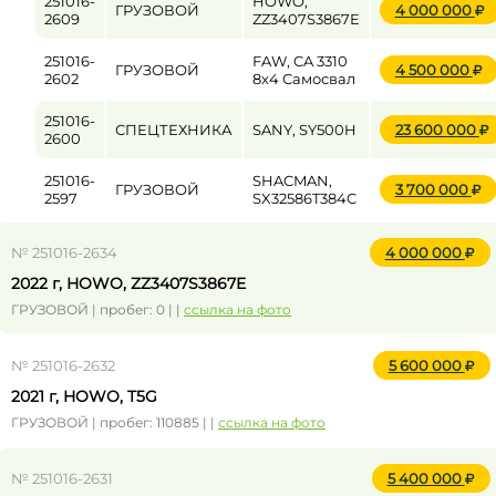
251016-
HOWO,
ГРУЗОВОЙ
4 000 000
2609
ZZ3407S3867E
251016-
FAW, CA 3310
ГРУЗОВОЙ
4 500 000
2602
8x4 Самосвал
251016-
СПЕЦТЕХНИКА
SANY, SY500H
23 600 000
2600
251016-
SHACMAN,
ГРУЗОВОЙ
3 700 000
2597
SX32586T384C
№ 251016-2634
4 000 000
2022 г, HOWO, ZZ3407S3867E
ГРУЗОВОЙ | пробег: 0 | |
ссылка на фото
№ 251016-2632
5 600 000
2021 г, HOWO, T5G
ГРУЗОВОЙ | пробег: 110885 | |
ссылка на фото
№ 251016-2631
5 400 000