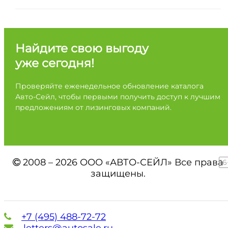
Найдите свою выгоду
уже сегодня!
Проверяйте еженедельное обновление каталога
Авто-Сейл, чтобы первыми получить доступ к лучшим
предложениям от лизинговых компаний.
2008 – 2026 ООО «АВТО-СЕЙЛ» Все права
16
защищены.
+7 (495) 488-72-72
letters@autosale.ru