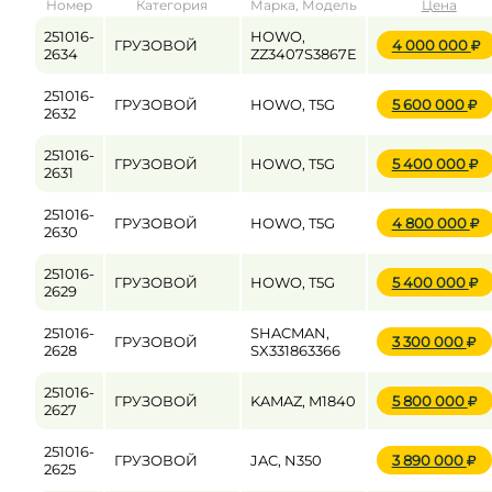
Номер
Категория
Марка, Модель
Цена
от
до
251016-
HOWO,
ГРУЗОВОЙ
4 000 000
2634
ZZ3407S3867E
251016-
ГРУЗОВОЙ
HOWO, T5G
5 600 000
Цена
2632
от
до
251016-
ГРУЗОВОЙ
HOWO, T5G
5 400 000
2631
251016-
ГРУЗОВОЙ
HOWO, T5G
4 800 000
2630
251016-
ГРУЗОВОЙ
HOWO, T5G
5 400 000
2629
251016-
SHACMAN,
ГРУЗОВОЙ
3 300 000
2628
SX331863366
251016-
ГРУЗОВОЙ
KAMAZ, M1840
5 800 000
2627
251016-
ГРУЗОВОЙ
JAC, N350
3 890 000
2625