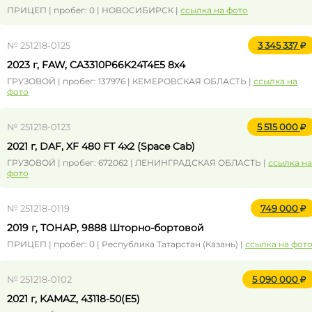
ПРИЦЕП | пробег: 0 | НОВОСИБИРСК |
ссылка на фото
№ 251218-0125
3 345 337
2023 г, FAW, CA3310P66K24T4E5 8х4
ГРУЗОВОЙ | пробег: 137976 | КЕМЕРОВСКАЯ ОБЛАСТЬ |
ссылка на
фото
№ 251218-0123
5 515 000
2021 г, DAF, XF 480 FT 4x2 (Space Cab)
ГРУЗОВОЙ | пробег: 672062 | ЛЕНИНГРАДСКАЯ ОБЛАСТЬ |
ссылка на
фото
№ 251218-0119
749 000
2019 г, ТОНАР, 9888 Шторно-бортовой
ПРИЦЕП | пробег: 0 | Республика Татарстан (Казань) |
ссылка на фот
№ 251218-0102
5 090 000
2021 г, KAMAZ, 43118-50(E5)