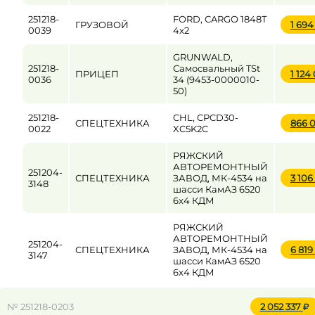
251218-
FORD, CARGO 1848Т
ГРУЗОВОЙ
1 69
0039
4x2
GRUNWALD,
251218-
Самосвальный TSt
ПРИЦЕП
1 124
0036
34 (9453-0000010-
50)
251218-
CHL, CPCD30-
СПЕЦТЕХНИКА
866 
0022
XC5K2C
РЯЖСКИЙ
АВТОРЕМОНТНЫЙ
251204-
СПЕЦТЕХНИКА
ЗАВОД, МК-4534 на
3 106
3148
шасси КамАЗ 6520
6x4 КДМ
РЯЖСКИЙ
АВТОРЕМОНТНЫЙ
251204-
СПЕЦТЕХНИКА
ЗАВОД, МК-4534 на
6 819
3147
шасси КамАЗ 6520
6x4 КДМ
№ 251218-0203
2 052 337