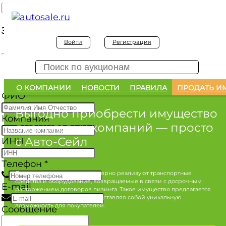
Заявка на покупку
Войти
Регистрация
Заявка на покупку изъятого а/м
О КОМПАНИИ
НОВОСТИ
ПРАВИЛА
ПРОДАТЬ И
ФИО
*
Выгодно приобрести имущество
Компания
лизинговых компаний
— просто
с Авто-Сейл
ИНН
Телефон
*
Лизинговые компании регулярно реализуют транспортные
средства и оборудование, возвращаемые в связи с досрочным
E-mail
расторжением договоров лизинга. Такое имущество предлагается
по конкурентным ценам, представляя собой уникальную
возможность для покупателей.
Сообщение