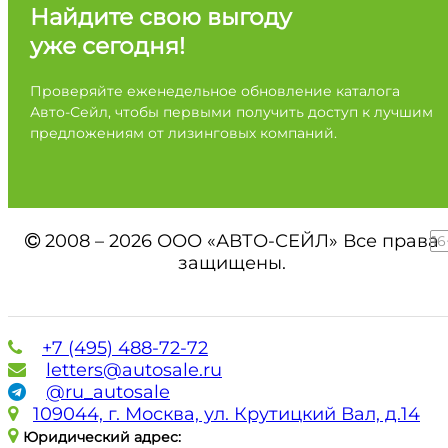
Найдите свою выгоду
уже сегодня!
Проверяйте еженедельное обновление каталога
Авто-Сейл, чтобы первыми получить доступ к лучшим
предложениям от лизинговых компаний.
2008 – 2026 ООО «АВТО-СЕЙЛ» Все права
16
защищены.
+7 (495) 488-72-72
letters@autosale.ru
@ru_autosale
109044, г. Москва, ул. Крутицкий Вал, д.14
Юридический адрес: