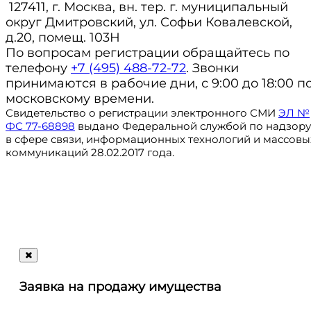
127411, г. Москва, вн. тер. г. муниципальный
округ Дмитровский, ул. Софьи Ковалевской,
д.20, помещ. 103Н
По вопросам регистрации обращайтесь по
телефону
+7 (495) 488-72-72
. Звонки
принимаются в рабочие дни, с 9:00 до 18:00 п
московскому времени.
Свидетельство о регистрации электронного СМИ
ЭЛ №
ФС 77-68898
выдано Федеральной службой по надзору
в сфере связи, информационных технологий и массовы
коммуникаций 28.02.2017 года.
Регистрация
@ru_autosale
letters@autosale.ru
Заявка на продажу имущества
+7 (495) 488-72-72