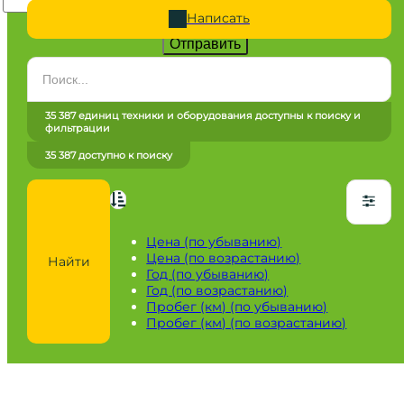
Написать
Отправить
Категория
Все категории
35 387 единиц техники и оборудования доступны к поиску и
фильтрации
Марка
35 387 доступно к поиску
Все марки
Модель
Сначала выберите марку
Цена (по убыванию)
Цена (по возрастанию)
Найти
Город / регион
Год (по убыванию)
Год (по возрастанию)
Все города
Пробег (км) (по убыванию)
Пробег (км) (по возрастанию)
Год
от
до
Пробег / Наработка