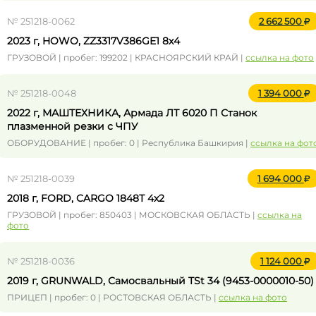
№ 251218-0062
2 662 500
2023 г, HOWO, ZZ3317V386GE1 8х4
ГРУЗОВОЙ | пробег: 199202 | КРАСНОЯРСКИЙ КРАЙ |
ссылка на фото
№ 251218-0048
1 394 000
2022 г, МАШТЕХНИКА, Армада ЛТ 6020 П Станок
плазменной резки с ЧПУ
ОБОРУДОВАНИЕ | пробег: 0 | Республика Башкирия |
ссылка на фот
№ 251218-0039
1 694 000
2018 г, FORD, CARGO 1848Т 4x2
ГРУЗОВОЙ | пробег: 850403 | МОСКОВСКАЯ ОБЛАСТЬ |
ссылка на
фото
№ 251218-0036
1 124 000
2019 г, GRUNWALD, Самосвальный TSt 34 (9453-0000010-50)
ПРИЦЕП | пробег: 0 | РОСТОВСКАЯ ОБЛАСТЬ |
ссылка на фото