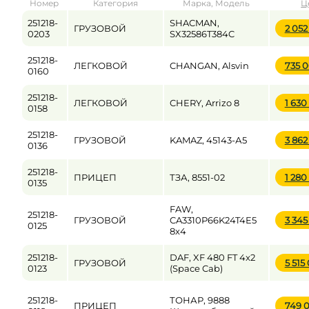
Номер
Категория
Марка, Модель
Ц
от
до
251218-
SHACMAN,
ГРУЗОВОЙ
2 052
0203
SX32586T384C
251218-
ЛЕГКОВОЙ
CHANGAN, Alsvin
735 
Цена
0160
от
до
251218-
ЛЕГКОВОЙ
CHERY, Arrizo 8
1 63
0158
251218-
ГРУЗОВОЙ
KAMAZ, 45143-А5
3 862
0136
251218-
ПРИЦЕП
ТЗА, 8551-02
1 28
0135
FAW,
251218-
ГРУЗОВОЙ
CA3310P66K24T4E5
3 345
0125
8х4
251218-
DAF, XF 480 FT 4x2
ГРУЗОВОЙ
5 515
0123
(Space Cab)
251218-
ТОНАР, 9888
ПРИЦЕП
749 