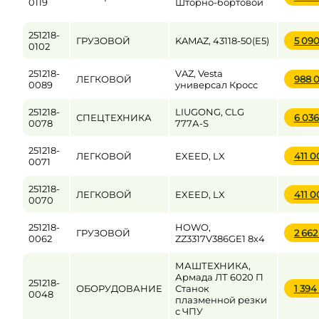
0119
Шторно-бортовой
251218-
ГРУЗОВОЙ
KAMAZ, 43118-50(E5)
5 09
0102
251218-
VAZ, Vesta
ЛЕГКОВОЙ
988 
0089
универсал Кросс
251218-
LIUGONG, CLG
СПЕЦТЕХНИКА
6 03
0078
777А-S
251218-
ЛЕГКОВОЙ
EXEED, LX
411 
0071
251218-
ЛЕГКОВОЙ
EXEED, LX
411 
0070
251218-
HOWO,
ГРУЗОВОЙ
2 66
0062
ZZ3317V386GE1 8х4
МАШТЕХНИКА,
Армада ЛТ 6020 П
251218-
ОБОРУДОВАНИЕ
Станок
1 39
0048
плазменной резки
с ЧПУ