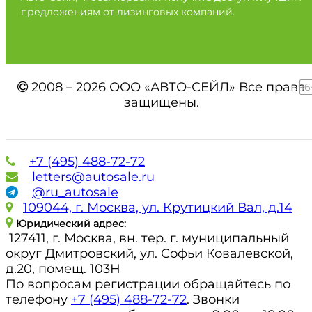
предложениям от лизинговых компаний.
2008 – 2026 ООО «АВТО-СЕЙЛ» Все права
16
защищены.
+7 (495) 488-72-72
letters@autosale.ru
@ru_autosale
109044, г. Москва, ул. Крутицкий Вал, д.14
Юридический адрес:
127411, г. Москва, вн. тер. г. муниципальный
округ Дмитровский, ул. Софьи Ковалевской,
д.20, помещ. 103Н
По вопросам регистрации обращайтесь по
телефону
+7 (495) 488-72-72
. Звонки