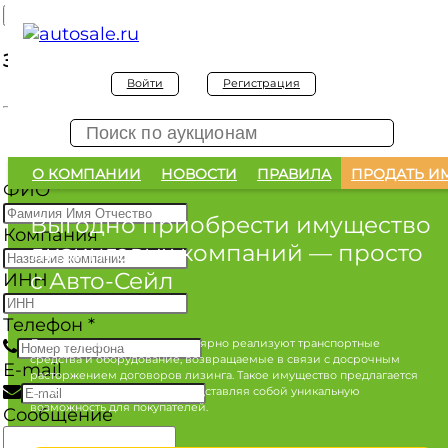
Заявка на покупку
Войти
Регистрация
Заявка на покупку изъятого а/м
О КОМПАНИИ
НОВОСТИ
ПРАВИЛА
ПРОДАТЬ И
ФИО
*
Выгодно приобрести имущество
Компания
лизинговых компаний
— просто
с Авто-Сейл
ИНН
Телефон
*
Лизинговые компании регулярно реализуют транспортные
средства и оборудование, возвращаемые в связи с досрочным
E-mail
расторжением договоров лизинга. Такое имущество предлагается
по конкурентным ценам, представляя собой уникальную
возможность для покупателей.
Сообщение