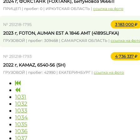
2024 г, ФОКСТАНК (FOXTANK), Битумовоз 966611
ПРИЦЕП | пробег: 0 | ИРКУТСКАЯ ОБЛАСТЬ |
ссылка на фото
№ 251218-1795
3 183 000
2023 г, FOTON, AUMAN EST A 1846 AMT (4189SLFKA)
ГРУЗОВОЙ | пробег: 309468 | САМАРСКАЯ ОБЛАСТЬ |
ссылка на фот
№ 251218-1793
4 736 337
2022 г, KAMAZ, 6540-56 (5Н)
ГРУЗОВОЙ | пробег: 42990 | ЕКАТЕРИНБУРГ |
ссылка на фото
1031
1032
1033
1034
1035
1036
1037