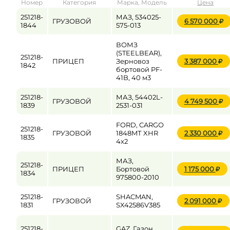
Номер
Категория
Марка, Модель
Цена
от
до
251218-
МАЗ, 534025-
ГРУЗОВОЙ
6 570 000
1844
575-013
ВОМЗ
Цена
(STEELBEAR),
251218-
ПРИЦЕП
Зерновоз
3 387 000
от
до
1842
бортовой PF-
41B, 40 м3
251218-
МАЗ, 54402L-
ГРУЗОВОЙ
4 749 500
1839
2531-031
FORD, CARGO
251218-
ГРУЗОВОЙ
1848MТ XHR
2 330 000
1835
4x2
МАЗ,
251218-
ПРИЦЕП
Бортовой
1 175 000
1834
975800-2010
251218-
SHACMAN,
ГРУЗОВОЙ
2 091 000
1831
SX42586V385
251218-
GAZ, Газон