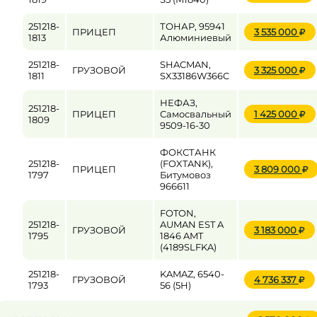
251218-
ТОНАР, 95941
ПРИЦЕП
3 535 000
1813
Алюминиевый
251218-
SHACMAN,
ГРУЗОВОЙ
3 325 000
1811
SX33186W366C
НЕФАЗ,
251218-
ПРИЦЕП
Самосвальный
1 425 000
1809
9509-16-30
ФОКСТАНК
251218-
(FOXTANK),
ПРИЦЕП
3 809 000
1797
Битумовоз
966611
FOTON,
251218-
AUMAN EST A
ГРУЗОВОЙ
3 183 000
1795
1846 AMT
(4189SLFKA)
251218-
KAMAZ, 6540-
ГРУЗОВОЙ
4 736 337
1793
56 (5Н)