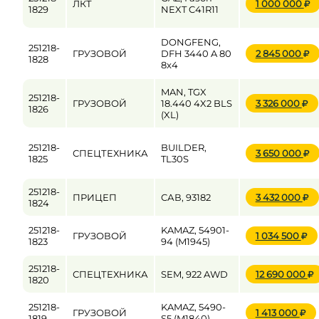
ЛКТ
1 000 000
1829
NEXT C41R11
DONGFENG,
251218-
ГРУЗОВОЙ
DFH 3440 A 80
2 845 000
1828
8x4
MAN, TGX
251218-
ГРУЗОВОЙ
18.440 4X2 BLS
3 326 000
1826
(XL)
251218-
BUILDER,
СПЕЦТЕХНИКА
3 650 000
1825
TL30S
251218-
ПРИЦЕП
САВ, 93182
3 432 000
1824
251218-
KAMAZ, 54901-
ГРУЗОВОЙ
1 034 500
1823
94 (M1945)
251218-
СПЕЦТЕХНИКА
SEM, 922 AWD
12 690 000
1820
251218-
KAMAZ, 5490-
ГРУЗОВОЙ
1 413 000
1819
S5 (M1840)