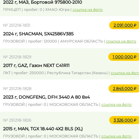
2022 г, МАЗ, Бортовой 975800-2010
ПРИЦЕП | пробег: 0 | ХМАО-Югра |
ссылка на фото
№ 251218-1831
2 091 000
2024 г, SHACMAN, SX42586V385
ГРУЗОВОЙ | пробег: 120000 | АМУРСКАЯ ОБЛАСТЬ |
ссылка на фото
№ 251218-1829
1 000 000
2017 г, GAZ, Газон NEXT C41R11
ЛКТ | пробег: 250000 | Республика Татарстан (Казань) |
ссылка на фот
№ 251218-1828
2 845 000
2023 г, DONGFENG, DFH 3440 A 80 8x4
ГРУЗОВОЙ | пробег: 0 | МОСКОВСКАЯ ОБЛАСТЬ |
ссылка на фото
№ 251218-1826
3 326 000
2015 г, MAN, TGX 18.440 4X2 BLS (XL)
ГРУЗОВОЙ | пробег: 0 | МОСКОВСКАЯ ОБЛАСТЬ |
ссылка на фото