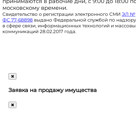
принимаются в рабочие дни, с 9:00 до 18:00 п
московскому времени.
Свидетельство о регистрации электронного СМИ
ЭЛ №
ФС 77-68898
выдано Федеральной службой по надзору
в сфере связи, информационных технологий и массовы
коммуникаций 28.02.2017 года.
Регистрация
@ru_autosale
letters@autosale.ru
Заявка на продажу имущества
+7 (495) 488-72-72
Ответим
на
любые
ваши