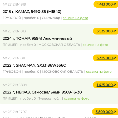
№ 251218-1819
1 413 000
2018 г, KAMAZ, 5490-S5 (M1840)
ГРУЗОВОЙ | пробег: 0 | Сыктывкар |
ссылка на фото
№ 251218-1813
3 535 000
2024 г, ТОНАР, 95941 Алюминиевый
ПРИЦЕП | пробег: 0 | МОСКОВСКАЯ ОБЛАСТЬ |
ссылка на фото
№ 251218-1811
3 325 000
2022 г, SHACMAN, SX33186W366C
ГРУЗОВОЙ | пробег: 0 | МОСКОВСКАЯ ОБЛАСТЬ |
ссылка на фото
№ 251218-1809
1 425 000
2022 г, НЕФАЗ, Самосвальный 9509-16-30
ПРИЦЕП | пробег: 0 | Тульская обл. |
ссылка на фото
№ 251218-1797
3 809 000