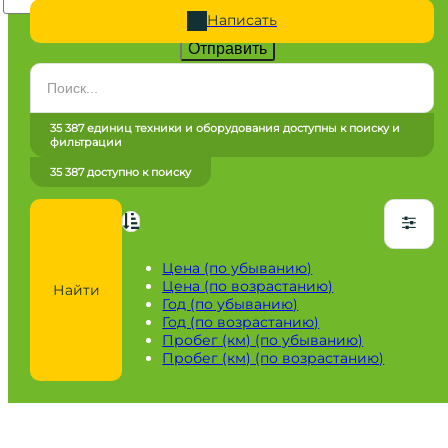
Написать
Отправить
Категория
Все категории
35 387 единиц техники и оборудования доступны к поиску и
фильтрации
Марка
35 387 доступно к поиску
Все марки
Модель
Сначала выберите марку
Цена (по убыванию)
Цена (по возрастанию)
Найти
Город / регион
Год (по убыванию)
Год (по возрастанию)
Все города
Пробег (км) (по убыванию)
Пробег (км) (по возрастанию)
Год
от
до
Пробег / Наработка