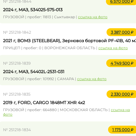
№ 251218-1844
6 570 000
2024 г, МАЗ, 534025-575-013
ГРУЗОВОЙ | пробег: 11813 | Сыктывкар |
ссылка на фото
№ 251218-1842
3 387 000
2021 г, ВОМЗ (STEELBEAR), Зерновоз бортовой PF-41B, 40 м
ПРИЦЕП | пробег: 0 | ВОРОНЕЖСКАЯ ОБЛАСТЬ |
ссылка на фото
№ 251218-1839
4 749 500
2024 г, МАЗ, 54402L-2531-031
ГРУЗОВОЙ | пробег: 101992 | САМАРА |
ссылка на фото
№ 251218-1835
2 330 000
2019 г, FORD, CARGO 1848MТ XHR 4x2
ГРУЗОВОЙ | пробег: 664880 | МОСКОВСКАЯ ОБЛАСТЬ |
ссылка на
фото
№ 251218-1834
1 175 000