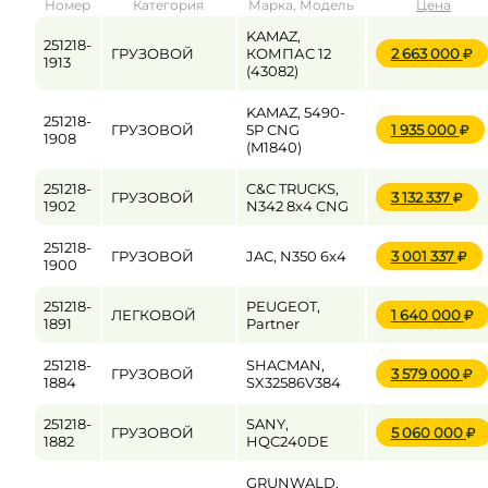
Номер
Категория
Марка, Модель
Цена
от
до
KAMAZ,
251218-
ГРУЗОВОЙ
КОМПАС 12
2 663 000
1913
(43082)
Цена
KAMAZ, 5490-
251218-
ГРУЗОВОЙ
5P CNG
1 935 000
от
до
1908
(M1840)
251218-
C&C TRUCKS,
ГРУЗОВОЙ
3 132 337
1902
N342 8x4 CNG
251218-
ГРУЗОВОЙ
JAC, N350 6x4
3 001 337
1900
251218-
PEUGEOT,
ЛЕГКОВОЙ
1 640 000
1891
Partner
251218-
SHACMAN,
ГРУЗОВОЙ
3 579 000
1884
SX32586V384
251218-
SANY,
ГРУЗОВОЙ
5 060 000
1882
HQC240DE
GRUNWALD,