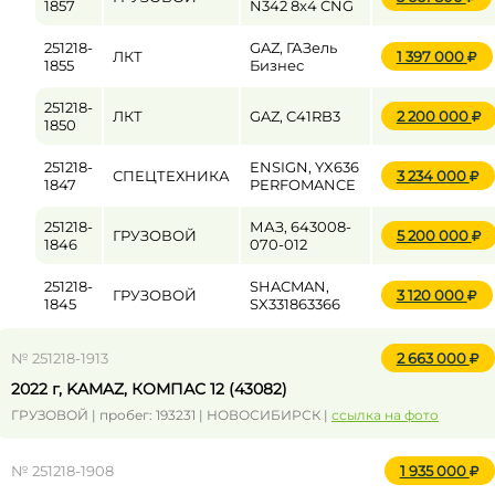
1857
N342 8x4 CNG
251218-
GAZ, ГАЗель
ЛКТ
1 397 000
1855
Бизнес
251218-
ЛКТ
GAZ, C41RB3
2 200 000
1850
251218-
ENSIGN, YX636
СПЕЦТЕХНИКА
3 234 000
1847
PERFOMANCE
251218-
МАЗ, 643008-
ГРУЗОВОЙ
5 200 000
1846
070-012
251218-
SHACMAN,
ГРУЗОВОЙ
3 120 000
1845
SX331863366
№ 251218-1913
2 663 000
2022 г, KAMAZ, КОМПАС 12 (43082)
ГРУЗОВОЙ | пробег: 193231 | НОВОСИБИРСК |
ссылка на фото
№ 251218-1908
1 935 000