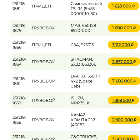
251218-
Самосвальный
ПРИЦЕП
1 628 000
1881
TSt 34 (9453-
0000010-50)
251218-
МАЗ, 650128-
ГРУЗОВОЙ
1 600 000
1879
8520-000
251218-
ПРИЦЕП
СЗА, 925313
3 112 000
1866
251218-
SHACMAN,
ГРУЗОВОЙ
2 877 000
1864
SX331863366
DAF, XF 530 FT
251218-
ГРУЗОВОЙ
4x2 (Space
7 602 000
1861
Cab)
251218-
ISUZU,
ГРУЗОВОЙ
1 309 500
1859
NPR75LK
KAMAZ,
251218-
ГРУЗОВОЙ
КОМПАС 12
2 900 000
1858
(43082)
251218-
C&C TRUCKS,
ГРУЗОВОЙ
3 661 800