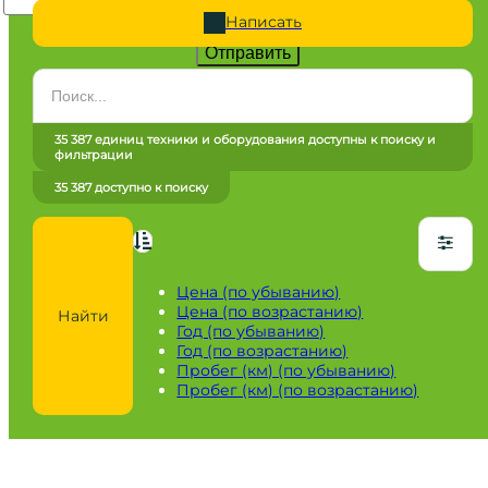
Написать
Отправить
Категория
Все категории
35 387 единиц техники и оборудования доступны к поиску и
фильтрации
Марка
35 387 доступно к поиску
Все марки
Модель
Сначала выберите марку
Цена (по убыванию)
Цена (по возрастанию)
Найти
Город / регион
Год (по убыванию)
Год (по возрастанию)
Все города
Пробег (км) (по убыванию)
Пробег (км) (по возрастанию)
Год
от
до
Пробег / Наработка