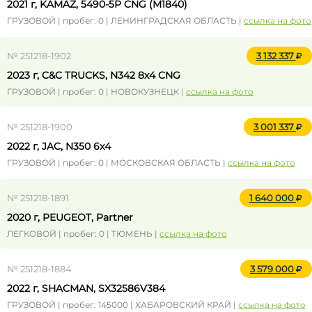
2021 г, KAMAZ, 5490-5P CNG (M1840)
ГРУЗОВОЙ | пробег: 0 | ЛЕНИНГРАДСКАЯ ОБЛАСТЬ |
ссылка на фото
№ 251218-1902
3 132 337
2023 г, C&C TRUCKS, N342 8x4 CNG
ГРУЗОВОЙ | пробег: 0 | НОВОКУЗНЕЦК |
ссылка на фото
№ 251218-1900
3 001 337
2022 г, JAC, N350 6x4
ГРУЗОВОЙ | пробег: 0 | МОСКОВСКАЯ ОБЛАСТЬ |
ссылка на фото
№ 251218-1891
1 640 000
2020 г, PEUGEOT, Partner
ЛЕГКОВОЙ | пробег: 0 | ТЮМЕНЬ |
ссылка на фото
№ 251218-1884
3 579 000
2022 г, SHACMAN, SX32586V384
ГРУЗОВОЙ | пробег: 145000 | ХАБАРОВСКИЙ КРАЙ |
ссылка на фото