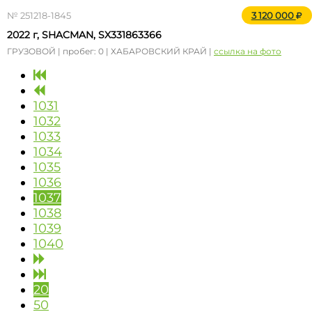
№ 251218-1845
3 120 000
2022 г, SHACMAN, SX331863366
ГРУЗОВОЙ | пробег: 0 | ХАБАРОВСКИЙ КРАЙ |
ссылка на фото
1031
1032
1033
1034
1035
1036
1037
1038
1039
1040
20
50