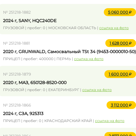
№ 251218-1882
5 060 000
2024 г, SANY, HQC240DE
ГРУЗОВОЙ | пробег: 0 | МОСКОВСКАЯ ОБЛАСТЬ |
ссылка на фото
№ 251218-1881
1 628 000
2020 г, GRUNWALD, Самосвальный TSt 34 (9453-0000010-50)
ПРИЦЕП | пробег: 400000 | ПЕРМЬ |
ссылка на фото
№ 251218-1879
1 600 000
2020 г, МАЗ, 650128-8520-000
ГРУЗОВОЙ | пробег: 0 | ЕКАТЕРИНБУРГ |
ссылка на фото
№ 251218-1866
3 112 000
2024 г, СЗА, 925313
ПРИЦЕП | пробег: 0 | КРАСНОДАРСКИЙ КРАЙ |
ссылка на фото