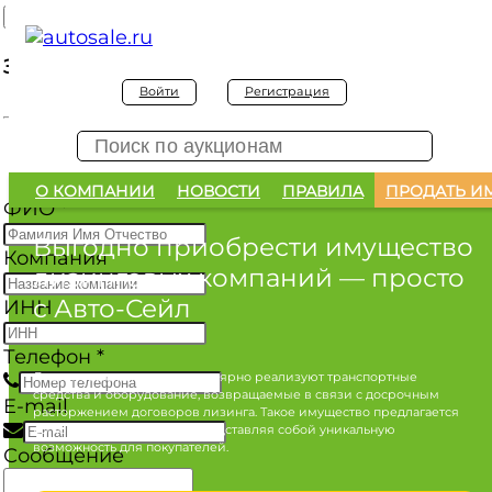
Заявка на покупку
Войти
Регистрация
Заявка на покупку изъятого а/м
О КОМПАНИИ
НОВОСТИ
ПРАВИЛА
ПРОДАТЬ И
ФИО
*
Выгодно приобрести имущество
Компания
лизинговых компаний
— просто
с Авто-Сейл
ИНН
Телефон
*
Лизинговые компании регулярно реализуют транспортные
средства и оборудование, возвращаемые в связи с досрочным
E-mail
расторжением договоров лизинга. Такое имущество предлагается
по конкурентным ценам, представляя собой уникальную
возможность для покупателей.
Сообщение