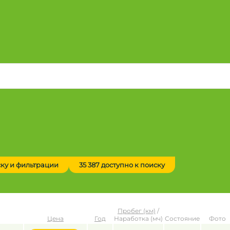
ску и фильтрации
35 387 доступно к поиску
Пробег (км)
/
Цена
Год
Наработка (мч)
Состояние
Фото
до