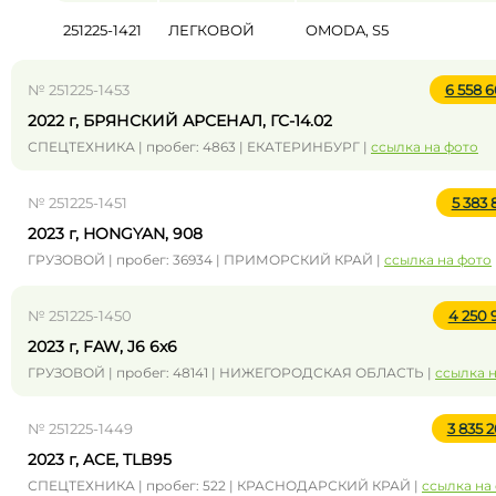
251225-1421
ЛЕГКОВОЙ
OMODA, S5
№ 251225-1453
6 558 
2022 г, БРЯНСКИЙ АРСЕНАЛ, ГС-14.02
СПЕЦТЕХНИКА | пробег: 4863 | ЕКАТЕРИНБУРГ |
ссылка на фото
№ 251225-1451
5 383 
2023 г, HONGYAN, 908
ГРУЗОВОЙ | пробег: 36934 | ПРИМОРСКИЙ КРАЙ |
ссылка на фото
№ 251225-1450
4 250 
2023 г, FAW, J6 6x6
ГРУЗОВОЙ | пробег: 48141 | НИЖЕГОРОДСКАЯ ОБЛАСТЬ |
ссылка 
№ 251225-1449
3 835 
2023 г, ACE, TLB95
СПЕЦТЕХНИКА | пробег: 522 | КРАСНОДАРСКИЙ КРАЙ |
ссылка на