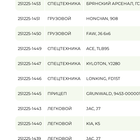
251225-1453
СПЕЦТЕХНИКА
БРЯНСКИЙ АРСЕНАЛ, ГС-
Пробег / Наработка
251225-1451
ГРУЗОВОЙ
HONGYAN, 908
от
251225-1450
ГРУЗОВОЙ
FAW, J6 6x6
Цена
от
251225-1449
СПЕЦТЕХНИКА
ACE, TLB95
251225-1447
СПЕЦТЕХНИКА
KYLOTON, YJ280
251225-1446
СПЕЦТЕХНИКА
LONKING, FD15T
251225-1445
ПРИЦЕП
GRUNWALD, 9453-000001
251225-1443
ЛЕГКОВОЙ
JAC, J7
251225-1440
ЛЕГКОВОЙ
KIA, K5
251225-1439
ЛЕГКОВОЙ
JAC, J7