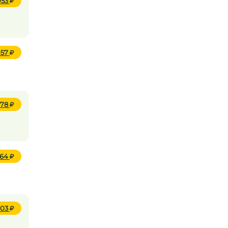
053
057
078
564
803