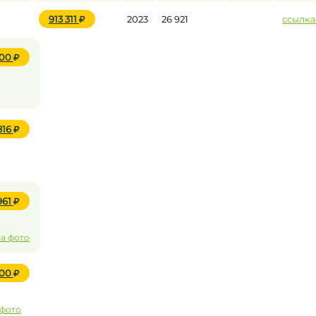
913 311
2023
26 921
ссылка
600
816
961
на фото
200
 фото