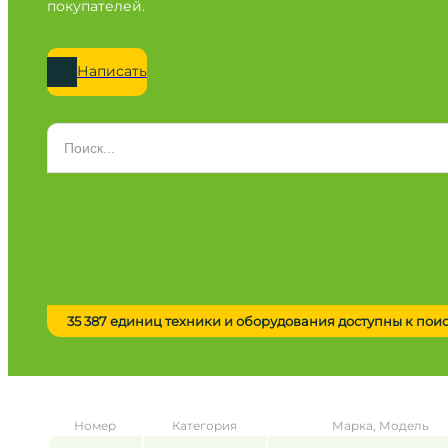
покупателей.
Написать
Категория
Все категории
Марка
Все марки
Модель
Сначала выберите марку
35 387 единиц техники и оборудования доступны к пои
Город / регион
Все города
Год
Номер
Категория
Марка, Модель
от