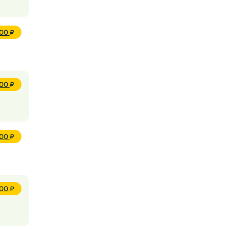
000
000
600
500