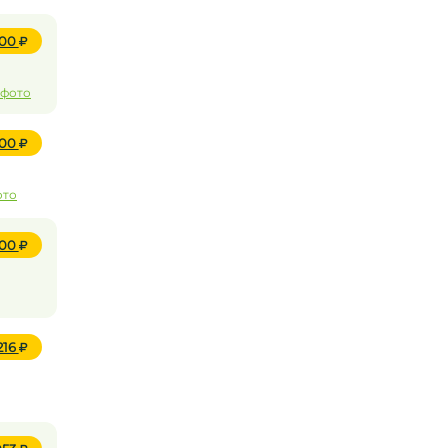
000
 фото
400
ото
000
216